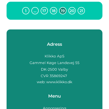
1
…
17
18
19
20
21
Adress
web:
www.klikko.dk
Menu
Annonsering