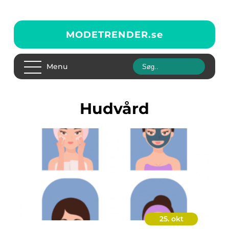
MODETRENDER.
se
Menu
Hudvård
25. okt