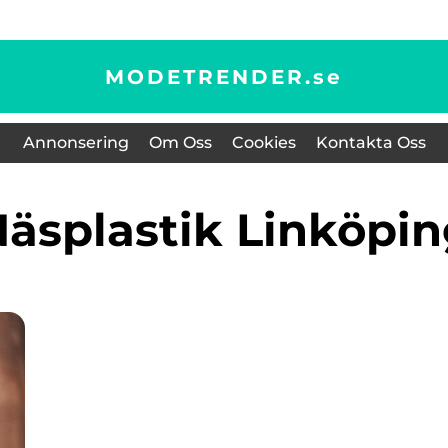
MODETRENDER.
se
Annonsering
Om Oss
Cookies
Kontakta Oss
näsplastik Linköpi