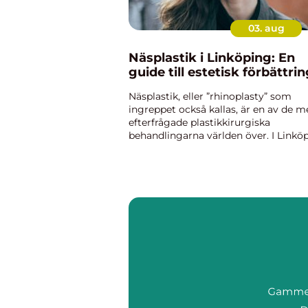
03. aug
Näsplastik i Linköping: En
guide till estetisk förbättri
Näsplastik, eller ”rhinoplasty” som
ingreppet också kallas, är en av de m
efterfrågade plastikkirurgiska
behandlingarna världen över. I Linkö
erbjuds avancerad kirurgi av hög
kvalité...