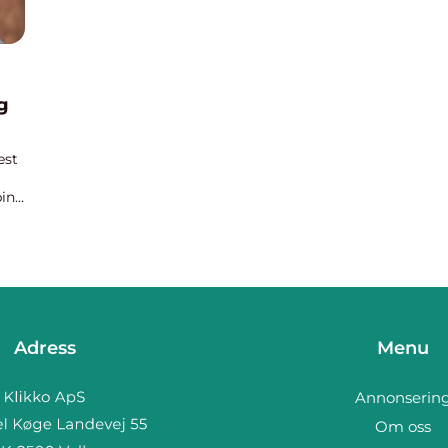
ng
est
ping
Adress
Menu
Annonserin
Om oss