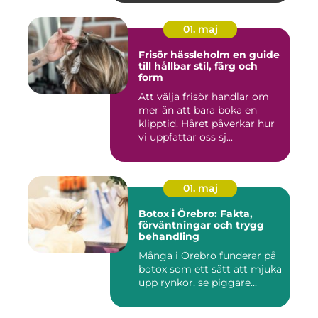
01. maj
Frisör hässleholm en guide
till hållbar stil, färg och
form
Att välja frisör handlar om
mer än att bara boka en
klipptid. Håret påverkar hur
vi uppfattar oss sj...
01. maj
Botox i Örebro: Fakta,
förväntningar och trygg
behandling
Många i Örebro funderar på
botox som ett sätt att mjuka
upp rynkor, se piggare...