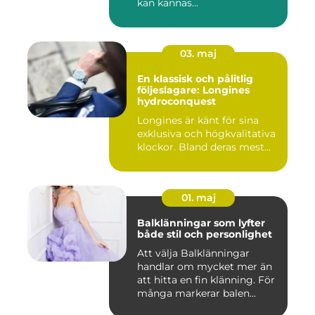
kan kännas...
03. maj
En klassisk och pålitlig
följeslagare: Longines
hydroconquest
Longines är känt för sina
exklusiva och högkvalitativa
klockor. Bland deras mest...
01. maj
Balklänningar som lyfter
både stil och personlighet
Att välja Balklänningar
handlar om mycket mer än
att hitta en fin klänning. För
många markerar balen...