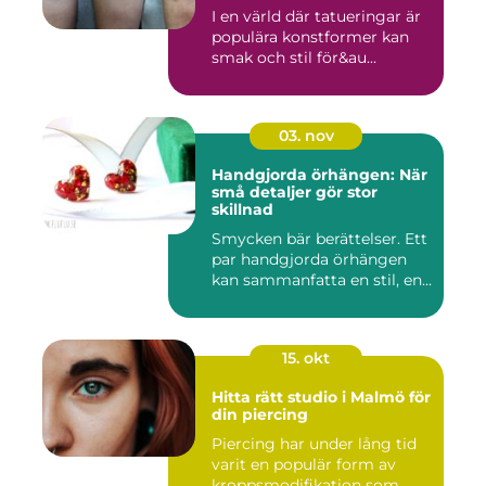
I en värld där tatueringar är
populära konstformer kan
smak och stil för&au...
03. nov
Handgjorda örhängen: När
små detaljer gör stor
skillnad
Smycken bär berättelser. Ett
par handgjorda örhängen
kan sammanfatta en stil, en...
15. okt
Hitta rätt studio i Malmö för
din piercing
Piercing har under lång tid
varit en populär form av
kroppsmodifikation som