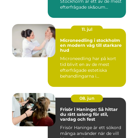
Stockholm är ett av de mest
efterfrågade sk&oum...
11. jul
Microneedling i stockholm
en modern väg till starkare
hud
Microneedling har på kort
tid blivit en av de mest
efterfrågade estetiska
behandlingarna i
Stockholm...
08. jun
Frisör i Haninge: Så hittar
du rätt salong för stil,
vardag och fest
Frisör Haninge är ett sökord
många använder när de vill