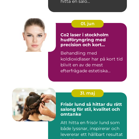
hitta en salo...
01. jun
Co2 laser i stockholm
hudföryngring med
precision och kort
återhämtning
Behandling med
koldioxidlaser har på kort tid
blivit en av de mest
efterfrågade estetiska
laserbehan...
31. maj
Frisör lund så hittar du rätt
salong för stil, kvalitet och
omtanke
Att hitta en frisör lund som
både lyssnar, inspirerar och
levererar ett hållbart resultat