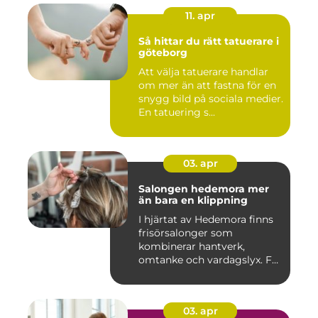
11. apr
Så hittar du rätt tatuerare i
göteborg
Att välja tatuerare handlar
om mer än att fastna för en
snygg bild på sociala medier.
En tatuering s...
03. apr
Salongen hedemora mer
än bara en klippning
I hjärtat av Hedemora finns
frisörsalonger som
kombinerar hantverk,
omtanke och vardagslyx. För
mång...
03. apr