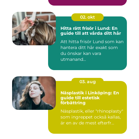
02. okt
Hitta rätt frisör i Lund: En
guide till att vårda ditt hår
Att hitta frisör Lund som kan
hantera ditt hår exakt som
du önskar kan vara
utmanand...
03. aug
Näsplastik i Linköping: En
guide till estetisk
förbättring
Näsplastik, eller "rhinoplasty"
som ingreppet också kallas,
är en av de mest efterfr...