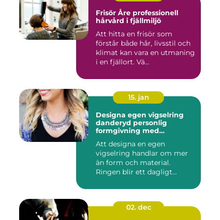
Frisör Åre professionell
hårvård i fjällmiljö
Att hitta en frisör som
förstår både hår, livsstil och
klimat kan vara en utmaning
i en fjällort. Vä...
15. jan
Designa egen vigselring
danderyd personlig
formgivning med
guldsmed
Att designa en egen
vigselring handlar om mer
än form och material.
Ringen blir ett dagligt
smycke, ...
02. dec