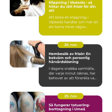
Klippning i Västerås - så
hittar du rätt frisör för din
stil
Att boka en klippning i
Västerås handlar om mer än
att korta håret några...
30. nov
Hembesök av frisör: En
bekväm och personlig
hårvårdslösning
I dagens snabba samhälle,
där varje minut räknas, har
behovet av att förenkla va...
29. nov
Så fungerar tatuering-
borttagning i Umeå