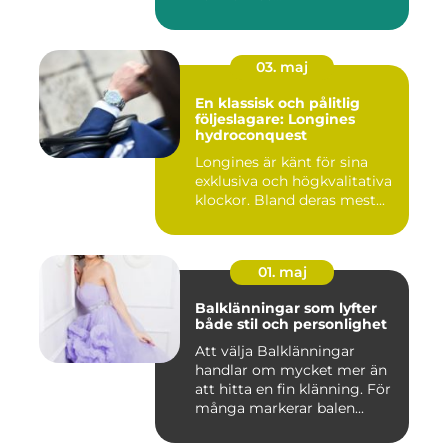
03. maj
En klassisk och pålitlig
följeslagare: Longines
hydroconquest
Longines är känt för sina
exklusiva och högkvalitativa
klockor. Bland deras mest...
01. maj
Balklänningar som lyfter
både stil och personlighet
Att välja Balklänningar
handlar om mycket mer än
att hitta en fin klänning. För
många markerar balen...