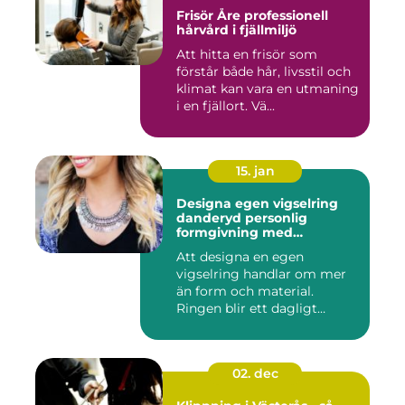
Frisör Åre professionell
hårvård i fjällmiljö
Att hitta en frisör som
förstår både hår, livsstil och
klimat kan vara en utmaning
i en fjällort. Vä...
15. jan
Designa egen vigselring
danderyd personlig
formgivning med
guldsmed
Att designa en egen
vigselring handlar om mer
än form och material.
Ringen blir ett dagligt
smycke, ...
02. dec