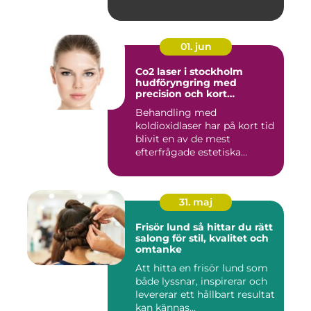
01. jun
Co2 laser i stockholm
hudföryngring med
precision och kort
återhämtning
Behandling med
koldioxidlaser har på kort tid
blivit en av de mest
efterfrågade estetiska
laserbehan...
31. maj
Frisör lund så hittar du rätt
salong för stil, kvalitet och
omtanke
Att hitta en frisör lund som
både lyssnar, inspirerar och
levererar ett hållbart resultat
kan kännas...