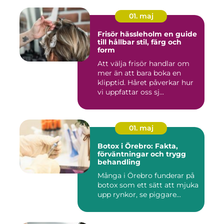
01. maj
Frisör hässleholm en guide
till hållbar stil, färg och
form
Att välja frisör handlar om
mer än att bara boka en
klipptid. Håret påverkar hur
vi uppfattar oss sj...
01. maj
Botox i Örebro: Fakta,
förväntningar och trygg
behandling
Många i Örebro funderar på
botox som ett sätt att mjuka
upp rynkor, se piggare...