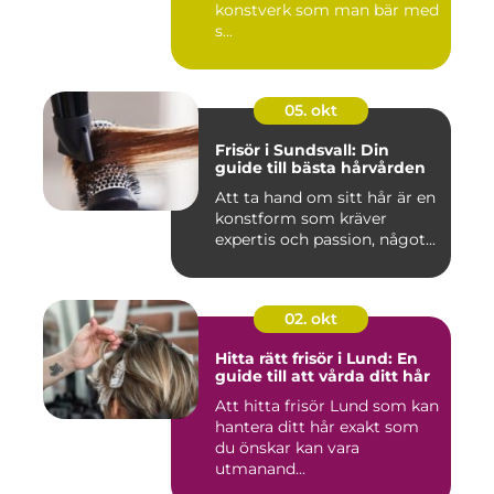
konstverk som man bär med
s...
05. okt
Frisör i Sundsvall: Din
guide till bästa hårvården
Att ta hand om sitt hår är en
konstform som kräver
expertis och passion, något...
02. okt
Hitta rätt frisör i Lund: En
guide till att vårda ditt hår
Att hitta frisör Lund som kan
hantera ditt hår exakt som
du önskar kan vara
utmanand...