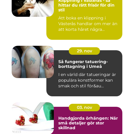
Klippning i Västerås - så
hittar du rätt frisör för din
stil
Att boka en klippning i
Västerås handlar om mer än
att korta håret några...
29. nov
Så fungerar tatuering-
borttagning i Umeå
I en värld där tatueringar är
populära konstformer kan
smak och stil för&au...
03. nov
Handgjorda örhängen: När
små detaljer gör stor
skillnad