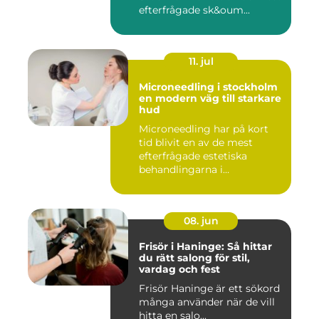
efterfrågade sk&oum...
11. jul
Microneedling i stockholm
en modern väg till starkare
hud
Microneedling har på kort
tid blivit en av de mest
efterfrågade estetiska
behandlingarna i
Stockholm...
08. jun
Frisör i Haninge: Så hittar
du rätt salong för stil,
vardag och fest
Frisör Haninge är ett sökord
många använder när de vill
hitta en salo...