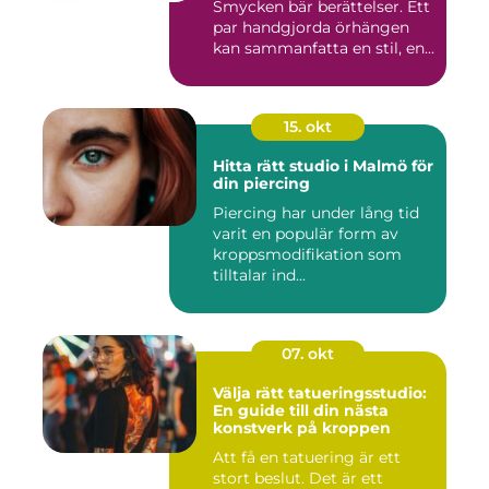
Smycken bär berättelser. Ett
par handgjorda örhängen
kan sammanfatta en stil, en...
15. okt
Hitta rätt studio i Malmö för
din piercing
Piercing har under lång tid
varit en populär form av
kroppsmodifikation som
tilltalar ind...
07. okt
Välja rätt tatueringsstudio:
En guide till din nästa
konstverk på kroppen
Att få en tatuering är ett
stort beslut. Det är ett