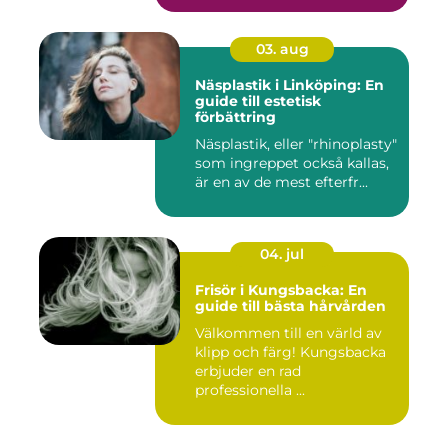
03. aug
Näsplastik i Linköping: En
guide till estetisk
förbättring
Näsplastik, eller "rhinoplasty"
som ingreppet också kallas,
är en av de mest efterfr...
04. jul
Frisör i Kungsbacka: En
guide till bästa hårvården
Välkommen till en värld av
klipp och färg! Kungsbacka
erbjuder en rad
professionella ...