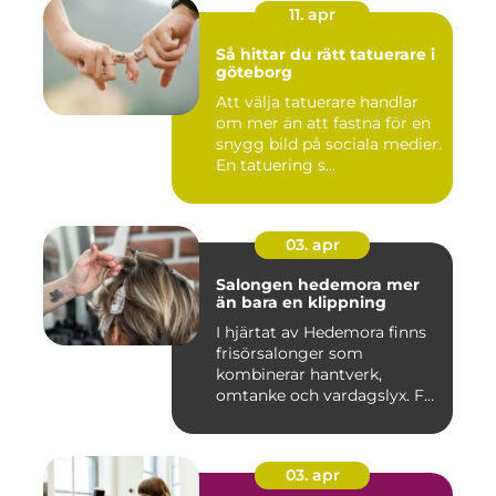
11. apr
Så hittar du rätt tatuerare i
göteborg
Att välja tatuerare handlar
om mer än att fastna för en
snygg bild på sociala medier.
En tatuering s...
03. apr
Salongen hedemora mer
än bara en klippning
I hjärtat av Hedemora finns
frisörsalonger som
kombinerar hantverk,
omtanke och vardagslyx. För
mång...
03. apr