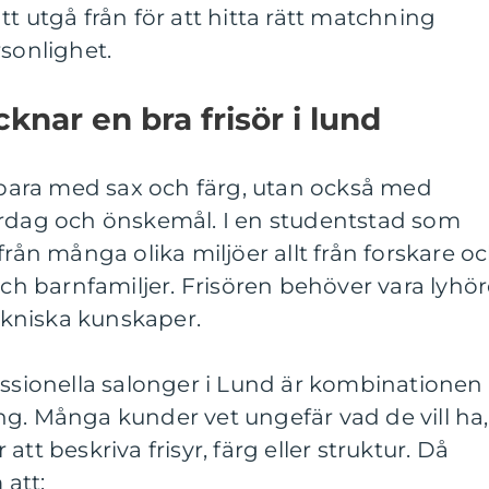
t utgå från för att hitta rätt matchning
rsonlighet.
nar en bra frisör i lund
e bara med sax och färg, utan också med
ardag och önskemål. I en studentstad som
n många olika miljöer allt från forskare o
och barnfamiljer. Frisören behöver vara lyhör
tekniska kunskaper.
essionella salonger i Lund är kombinationen
g. Många kunder vet ungefär vad de vill ha,
tt beskriva frisyr, färg eller struktur. Då
 att: