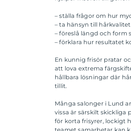
– ställa frågor om hur myc
– ta hänsyn till hårkvalit
– föreslå längd och form 
– förklara hur resultatet 
En kunnig frisör pratar oc
att lova extrema färgskif
hållbara lösningar där hår
tillit.
Många salonger i Lund arbe
vissa är särskilt skicklig
för korta frisyrer, lockigt
teamet samarbetar kan ku