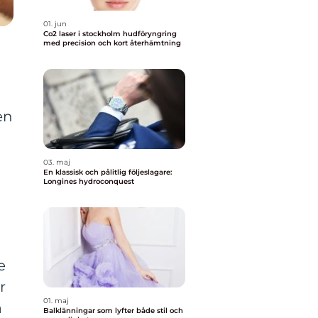
01. jun
Co2 laser i stockholm hudföryngring
med precision och kort återhämtning
en
03. maj
En klassisk och pålitlig följeslagare:
Longines hydroconquest
l
e
r
01. maj
a
Balklänningar som lyfter både stil och