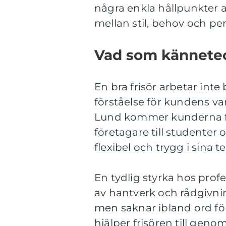
några enkla hållpunkter at
mellan stil, behov och pe
Vad som känneteck
En bra frisör arbetar int
förståelse för kundens v
Lund kommer kunderna frå
företagare till studenter 
flexibel och trygg i sina 
En tydlig styrka hos prof
av hantverk och rådgivnin
men saknar ibland ord för a
hjälper frisören till genom