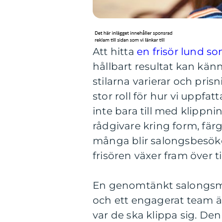
Att hitta
en frisör lund s
hållbart resultat kan kän
stilarna varierar och prisn
stor roll för hur vi uppfat
inte bara till med klippn
rådgivare kring form, fä
många blir salongsbesöke
frisören växer fram över ti
En genomtänkt salongsmilj
och ett engagerat team är
var de ska klippa sig. Den