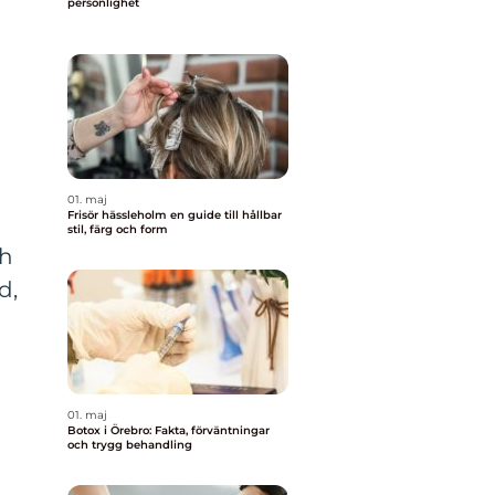
personlighet
01. maj
Frisör hässleholm en guide till hållbar
stil, färg och form
ch
d,
01. maj
Botox i Örebro: Fakta, förväntningar
och trygg behandling