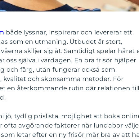
om
både lyssnar, inspirerar och levererar ett
nas som en utmaning. Utbudet är stort,
ivåerna skiljer sig åt. Samtidigt spelar håret 
tar oss själva i vardagen. En bra frisör hjälper
ing och färg, utan fungerar också som
rg, kvalitet och skonsamma metoder. För
t en återkommande rutin där relationen til
d.
ö, tydlig prislista, möjlighet att boka onlin
 ofta avgörande faktorer när lundabor välje
 som letar efter en ny frisör mår bra av att h