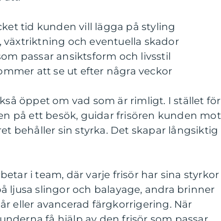
ket tid kunden vill lägga på styling
et, växtriktning och eventuella skador
som passar ansiktsform och livsstil
kommer att se ut efter några veckor
kså öppet om vad som är rimligt. I stället för
ten på ett besök, guidar frisören kunden mot
et behåller sin styrka. Det skapar långsiktig
tar i team, där varje frisör har sina styrkor
a på ljusa slingor och balayage, andra brinner
 hår eller avancerad färgkorrigering. När
nderna få hjälp av den frisör som passar