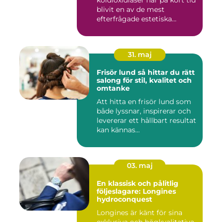
koldioxidlaser har på kort tid
blivit en av de mest
efterfrågade estetiska
laserbehan...
31. maj
Frisör lund så hittar du rätt
salong för stil, kvalitet och
omtanke
Att hitta en frisör lund som
både lyssnar, inspirerar och
levererar ett hållbart resultat
kan kännas...
03. maj
En klassisk och pålitlig
följeslagare: Longines
hydroconquest
Longines är känt för sina