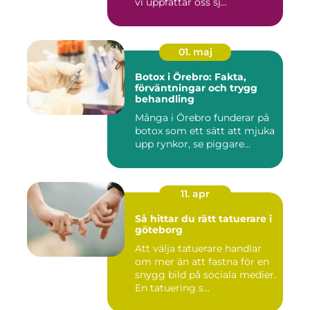
vi uppfattar oss sj...
01. maj
Botox i Örebro: Fakta,
förväntningar och trygg
behandling
Många i Örebro funderar på
botox som ett sätt att mjuka
upp rynkor, se piggare...
11. apr
Så hittar du rätt tatuerare i
göteborg
Att välja tatuerare handlar
om mer än att fastna för en
snygg bild på sociala medier.
En tatuering s...