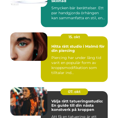
skillnad
Smycken bär berättelser. Ett
par handgjorda örhängen
kan sammanfatta en stil, en...
15. okt
Hitta rätt studio i Malmö för
din piercing
Piercing har under lång tid
varit en populär form av
kroppsmodifikation som
tilltalar ind...
07. okt
Välja rätt tatueringsstudio:
En guide till din nästa
konstverk på kroppen
Att få en tatuering är ett