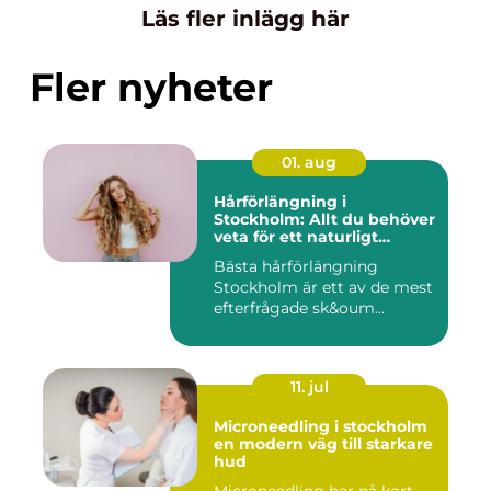
Läs fler inlägg här
Fler nyheter
01. aug
Hårförlängning i
Stockholm: Allt du behöver
veta för ett naturligt
resultat
Bästa hårförlängning
Stockholm är ett av de mest
efterfrågade sk&oum...
11. jul
Microneedling i stockholm
en modern väg till starkare
hud