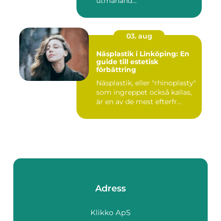
utmanand...
03. aug
Näsplastik i Linköping: En
guide till estetisk
förbättring
Näsplastik, eller "rhinoplasty"
som ingreppet också kallas,
är en av de mest efterfr...
Adress