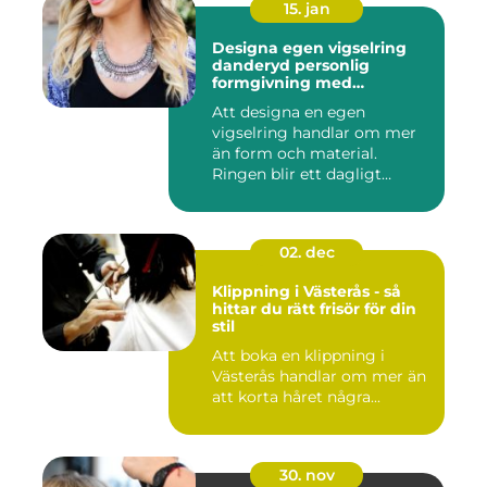
15. jan
Designa egen vigselring
danderyd personlig
formgivning med
guldsmed
Att designa en egen
vigselring handlar om mer
än form och material.
Ringen blir ett dagligt
smycke, ...
02. dec
Klippning i Västerås - så
hittar du rätt frisör för din
stil
Att boka en klippning i
Västerås handlar om mer än
att korta håret några...
30. nov