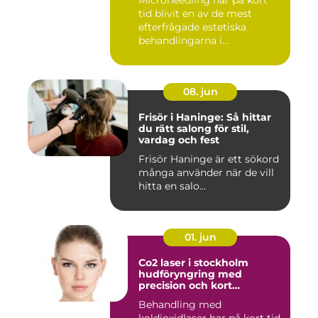
Microneedling har på kort
tid blivit en av de mest
efterfrågade estetiska
behandlingarna i
Stockholm...
08. jun
Frisör i Haninge: Så hittar
du rätt salong för stil,
vardag och fest
Frisör Haninge är ett sökord
många använder när de vill
hitta en salo...
01. jun
Co2 laser i stockholm
hudföryngring med
precision och kort
återhämtning
Behandling med