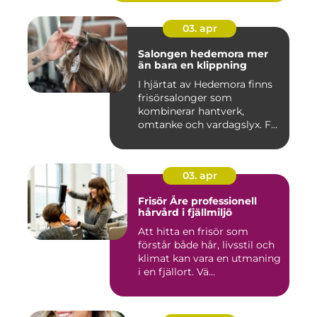
03. apr
Salongen hedemora mer
än bara en klippning
I hjärtat av Hedemora finns
frisörsalonger som
kombinerar hantverk,
omtanke och vardagslyx. För
mång...
03. apr
Frisör Åre professionell
hårvård i fjällmiljö
Att hitta en frisör som
förstår både hår, livsstil och
klimat kan vara en utmaning
i en fjällort. Vä...