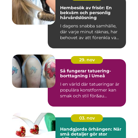
Hembesök av frisör: En
bekväm och personlig
hårvårdslösning
I dagens snabba samhälle,
där varje minut räknas, har
behovet av att förenkla va...
29. nov
Så fungerar tatuering-
borttagning i Umeå
I en värld där tatueringar är
populära konstformer kan
smak och stil för&au...
03. nov
Handgjorda örhängen: När
små detaljer gör stor