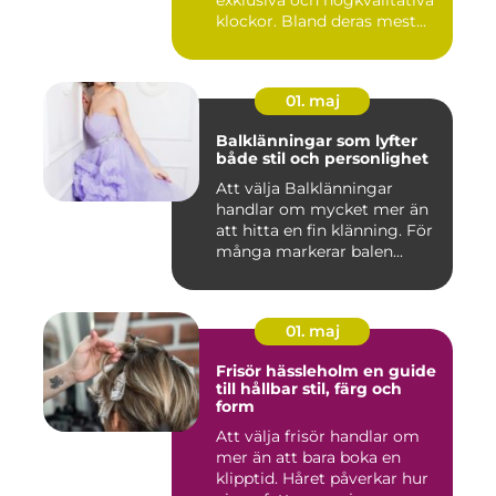
exklusiva och högkvalitativa
klockor. Bland deras mest...
01. maj
Balklänningar som lyfter
både stil och personlighet
Att välja Balklänningar
handlar om mycket mer än
att hitta en fin klänning. För
många markerar balen...
01. maj
Frisör hässleholm en guide
till hållbar stil, färg och
form
Att välja frisör handlar om
mer än att bara boka en
klipptid. Håret påverkar hur