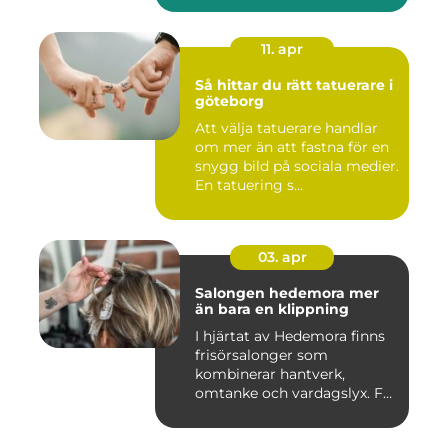
11. apr
Så hittar du rätt tatuerare i
göteborg
Att välja tatuerare handlar
om mer än att fastna för en
snygg bild på sociala medier.
En tatuering s...
03. apr
Salongen hedemora mer
än bara en klippning
I hjärtat av Hedemora finns
frisörsalonger som
kombinerar hantverk,
omtanke och vardagslyx. För
mång...