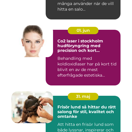
många använder när de vill
hitta en salo...
01. jun
Co2 laser i stockholm
hudföryngring med
precision och kort
återhämtning
Behandling med
koldioxidlaser har på kort tid
blivit en av de mest
efterfrågade estetiska
laserbehan...
31. maj
Frisör lund så hittar du rätt
salong för stil, kvalitet och
omtanke
Att hitta en frisör lund som
både lyssnar, inspirerar och