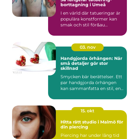
borttagning i Umeå
I en värld där tatueringar är
populära konstformer kan
smak och stil för&au...
03. nov
Handgjorda örhängen: När
små detaljer gör stor
skillnad
Smycken bär berättelser. Ett
par handgjorda örhängen
kan sammanfatta en stil, en...
15. okt
Hitta rätt studio i Malmö för
din piercing
Piercing har under lång tid