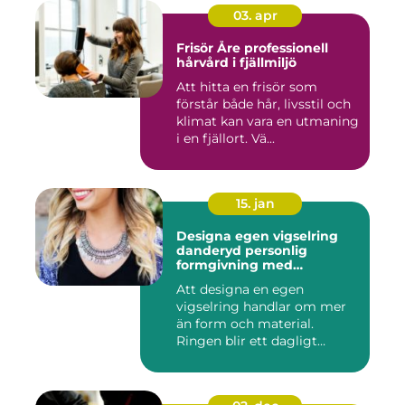
03. apr
Frisör Åre professionell
hårvård i fjällmiljö
Att hitta en frisör som
förstår både hår, livsstil och
klimat kan vara en utmaning
i en fjällort. Vä...
15. jan
Designa egen vigselring
danderyd personlig
formgivning med
guldsmed
Att designa en egen
vigselring handlar om mer
än form och material.
Ringen blir ett dagligt
smycke, ...