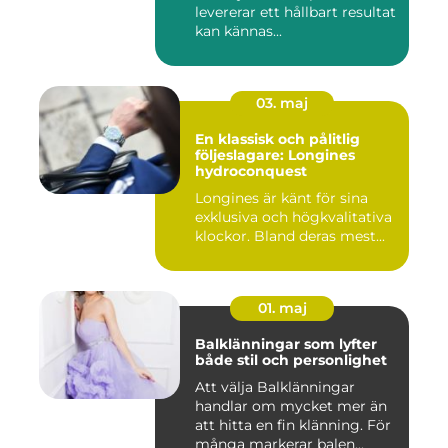
levererar ett hållbart resultat
kan kännas...
03. maj
En klassisk och pålitlig
följeslagare: Longines
hydroconquest
Longines är känt för sina
exklusiva och högkvalitativa
klockor. Bland deras mest...
01. maj
Balklänningar som lyfter
både stil och personlighet
Att välja Balklänningar
handlar om mycket mer än
att hitta en fin klänning. För
många markerar balen...