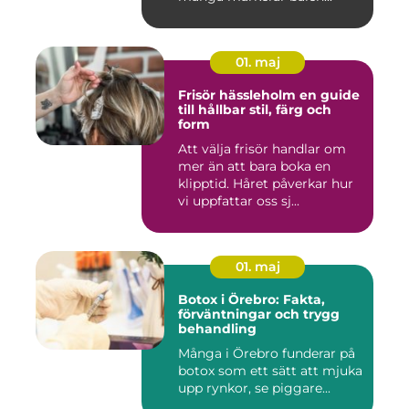
01. maj
Frisör hässleholm en guide
till hållbar stil, färg och
form
Att välja frisör handlar om
mer än att bara boka en
klipptid. Håret påverkar hur
vi uppfattar oss sj...
01. maj
Botox i Örebro: Fakta,
förväntningar och trygg
behandling
Många i Örebro funderar på
botox som ett sätt att mjuka
upp rynkor, se piggare...