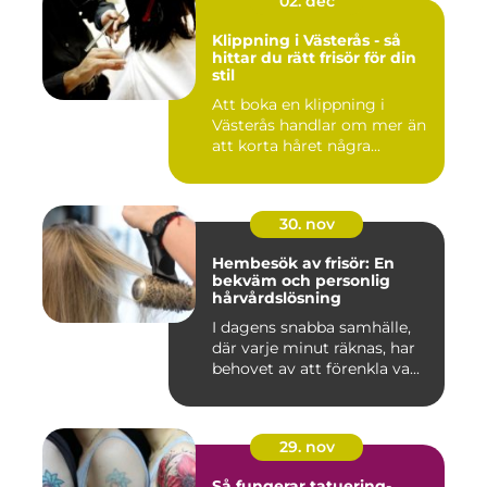
02. dec
Klippning i Västerås - så
hittar du rätt frisör för din
stil
Att boka en klippning i
Västerås handlar om mer än
att korta håret några...
30. nov
Hembesök av frisör: En
bekväm och personlig
hårvårdslösning
I dagens snabba samhälle,
där varje minut räknas, har
behovet av att förenkla va...
29. nov
Så fungerar tatuering-