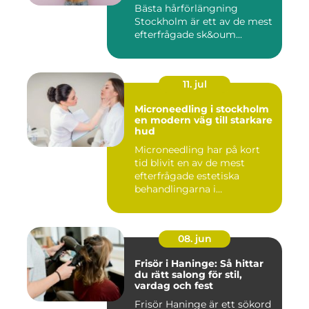
resultat
Bästa hårförlängning
Stockholm är ett av de mest
efterfrågade sk&oum...
11. jul
Microneedling i stockholm
en modern väg till starkare
hud
Microneedling har på kort
tid blivit en av de mest
efterfrågade estetiska
behandlingarna i
Stockholm...
08. jun
Frisör i Haninge: Så hittar
du rätt salong för stil,
vardag och fest
Frisör Haninge är ett sökord