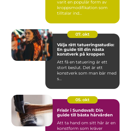
varit en populär form av
kroppsmodifikation som
tilltalar ind...
07. okt
Välja rätt tatueringsstudio:
En guide till din nästa
konstverk på kroppen
Att få en tatuering är ett
stort beslut. Det är ett
konstverk som man bär med
s...
05. okt
Frisör i Sundsvall: Din
guide till bästa hårvården
Att ta hand om sitt hår är en
konstform som kräver