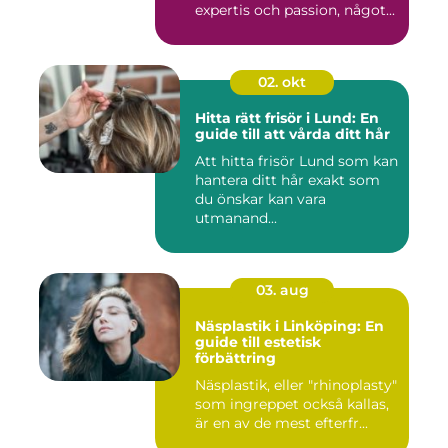
expertis och passion, något...
02. okt
Hitta rätt frisör i Lund: En
guide till att vårda ditt hår
Att hitta frisör Lund som kan
hantera ditt hår exakt som
du önskar kan vara
utmanand...
03. aug
Näsplastik i Linköping: En
guide till estetisk
förbättring
Näsplastik, eller "rhinoplasty"
som ingreppet också kallas,
är en av de mest efterfr...