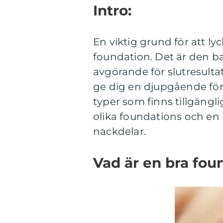
Intro:
En viktig grund för att l
foundation. Det är den b
avgörande för slutresulta
ge dig en djupgående förs
typer som finns tillgängli
olika foundations och en
nackdelar.
Vad är en bra fou