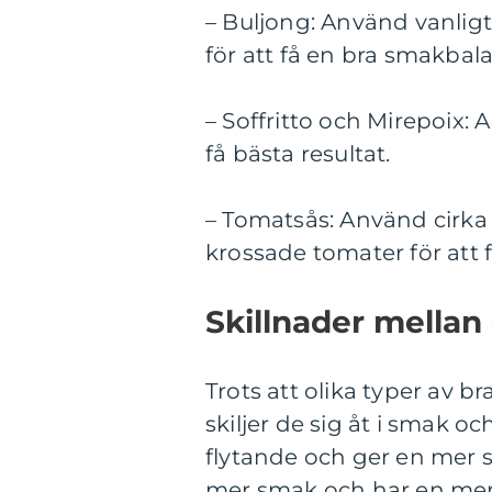
– Buljong: Använd vanligtv
för att få en bra smakbala
– Soffritto och Mirepoix: A
få bästa resultat.
– Tomatsås: Använd cirka 
krossade tomater för att 
Skillnader mellan
Trots att olika typer av 
skiljer de sig åt i smak o
flytande och ger en mer 
mer smak och har en mer 