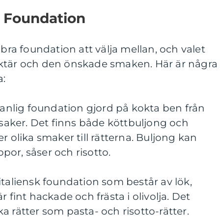
a Foundation
 bra foundation att välja mellan, och valet
ktär och den önskade smaken. Här är några
a:
 vanlig foundation gjord på kokta ben från
önsaker. Det finns både köttbuljong och
r olika smaker till rätterna. Buljong kan
or, såser och risotto.
en italiensk foundation som består av lök,
r fint hackade och frästa i olivolja. Det
a rätter som pasta- och risotto-rätter.