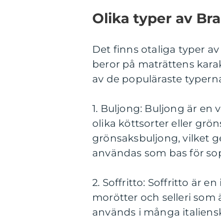
Olika typer av Br
Det finns otaliga typer av
beror på maträttens kara
av de populäraste typern
1. Buljong: Buljong är en
olika köttsorter eller gr
grönsaksbuljong, vilket ge
användas som bas för sopp
2. Soffritto: Soffritto är 
morötter och selleri som ä
används i många italiensk