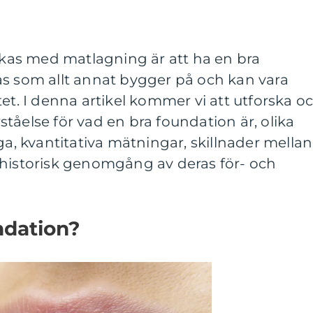
yckas med matlagning är att ha en bra
as som allt annat bygger på och kan vara
tet. I denna artikel kommer vi att utforska o
tåelse för vad en bra foundation är, olika
ga, kvantitativa mätningar, skillnader mellan
 historisk genomgång av deras för- och
ndation?