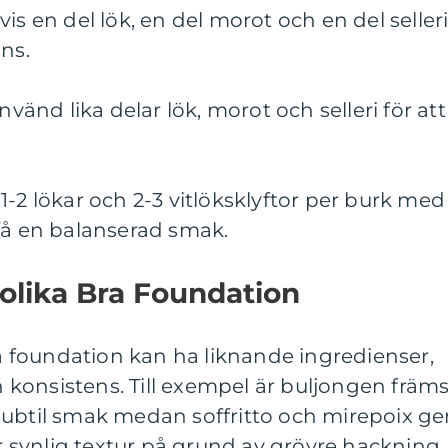
is en del lök, en del morot och en del seller
ns.
nvänd lika delar lök, morot och selleri för att
1-2 lökar och 2-3 vitlöksklyftor per burk med
få en balanserad smak.
 olika Bra Foundation
bra foundation kan ha liknande ingredienser,
ch konsistens. Till exempel är buljongen främs
subtil smak medan soffritto och mirepoix ge
synlig textur på grund av grövre hackning.