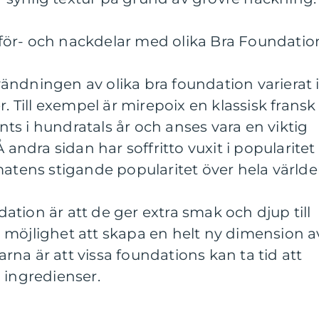
ör- och nackdelar med olika Bra Foundatio
ndningen av olika bra foundation varierat 
r. Till exempel är mirepoix en klassisk fransk
s i hundratals år och anses vara en viktig
 andra sidan har soffritto vuxit i popularitet
matens stigande popularitet över hela världe
tion är att de ger extra smak och djup till
 möjlighet att skapa en helt ny dimension a
na är att vissa foundations kan ta tid att
 ingredienser.