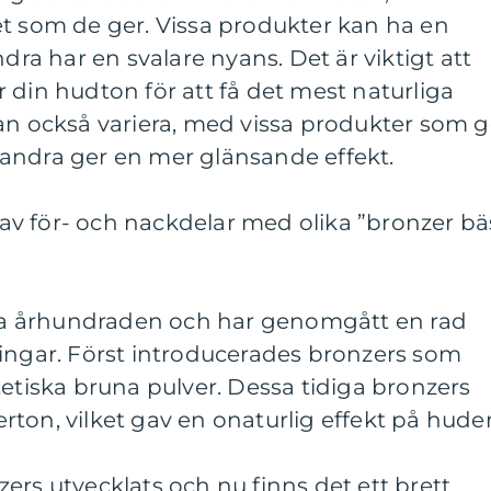
et som de ger. Vissa produkter kan ha en
a har en svalare nyans. Det är viktigt att
 din hudton för att få det mest naturliga
an också variera, med vissa produkter som g
andra ger en mer glänsande effekt.
v för- och nackdelar med olika ”bronzer bä
lera århundraden och har genomgått en rad
ringar. Först introducerades bronzers som
tetiska bruna pulver. Dessa tidiga bronzers
ton, vilket gav en onaturlig effekt på hude
ers utvecklats och nu finns det ett brett