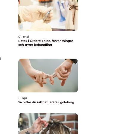
01. maj
Botox i Örebro: Fakta, förväntningar
och trygg behandling
h
11. apr
Så hittar du rätt tatuerare i göteborg