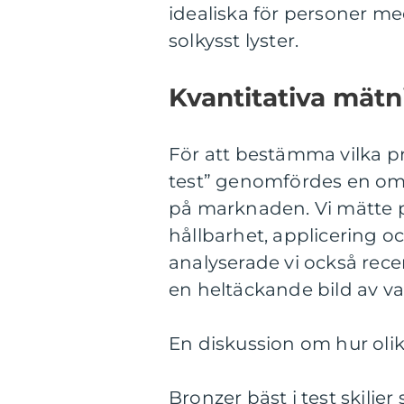
idealiska för personer me
solkysst lyster.
Kvantitativa mätn
För att bestämma vilka p
test” genomfördes en om
på marknaden. Vi mätte 
hållbarhet, applicering o
analyserade vi också rece
en heltäckande bild av var
En diskussion om hur olika
Bronzer bäst i test skiljer