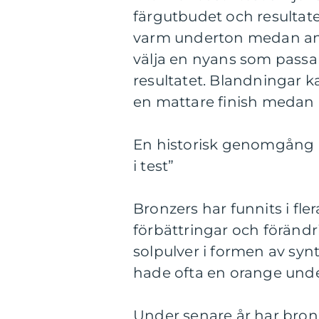
färgutbudet och resultat
varm underton medan andr
välja en nyans som passar
resultatet. Blandningar k
en mattare finish medan 
En historisk genomgång a
i test”
Bronzers har funnits i f
förbättringar och föränd
solpulver i formen av syn
hade ofta en orange under
Under senare år har bronz