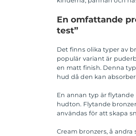
kinderna, pannan och nä
En omfattande pre
test”
Det finns olika typer av 
populär variant är puderb
en matt finish. Denna typ
hud då den kan absorbera 
En annan typ är flytande 
hudton. Flytande bronzers
användas för att skapa s
Cream bronzers, å andra si