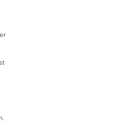
er
st
n.