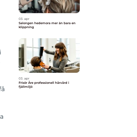
03. apr
Salongen hedemora mer än bara en
klippning
i
s
03. apr
Frisör Åre professionell hårvård i
fjällmiljö
få
ra