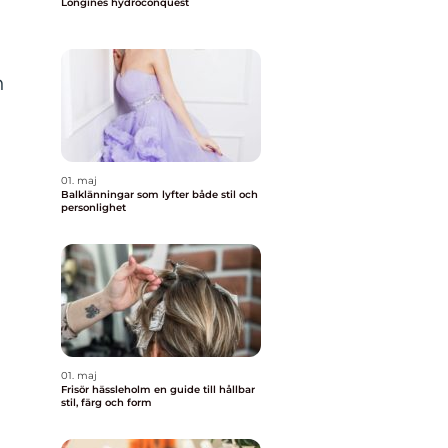
Longines hydroconquest
n
01. maj
Balklänningar som lyfter både stil och
personlighet
01. maj
Frisör hässleholm en guide till hållbar
stil, färg och form