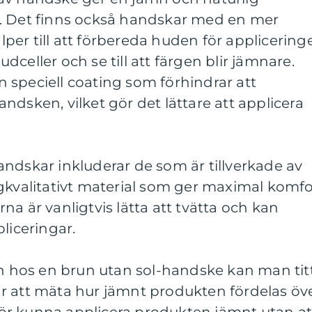
. Det finns också handskar med en mer
jälper till att förbereda huden för applicering
celler och se till att färgen blir jämnare.
 speciell coating som förhindrar att
ndsken, vilket gör det lättare att applicera
ndskar inkluderar de som är tillverkade av
gkvalitativt material som ger maximal komfo
a är vanligtvis lätta att tvätta och kan
liceringar.
en hos en brun utan sol-handske kan man tit
t är att mäta hur jämnt produkten fördelas öv