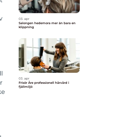
t
v
03. apr
Salongen hedemora mer än bara en
klippning
l
03. apr
r
Frisör Åre professionell hårvård i
fjällmiljö
ke
n