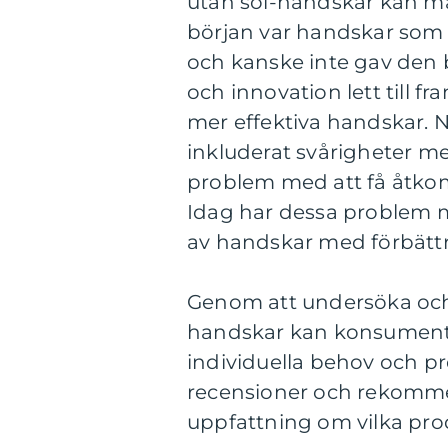
utan sol-handskar kan man 
början var handskar som
och kanske inte gav den 
och innovation lett till f
mer effektiva handskar. 
inkluderat svårigheter me
problem med att få åtkom
Idag har dessa problem m
av handskar med förbättr
Genom att undersöka och 
handskar kan konsumente
individuella behov och pre
recensioner och rekommen
uppfattning om vilka pro