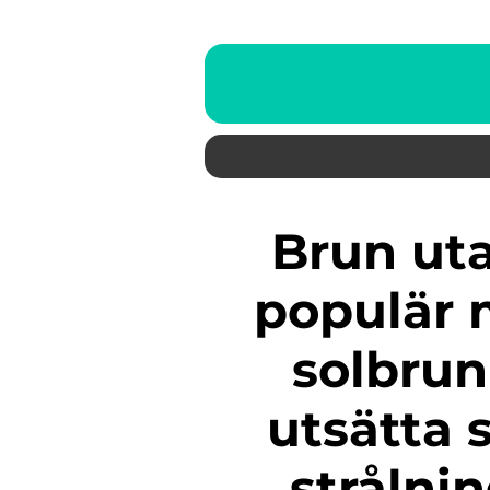
Brun utan sol ( BUS) är en
populär m
solbrun
utsätta 
strålnin