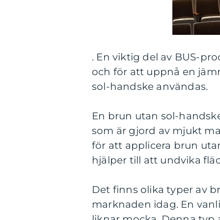
. En viktig del av BUS-pr
och för att uppnå en jämn
sol-handske användas.
En brun utan sol-handske 
som är gjord av mjukt m
för att applicera brun ut
hjälper till att undvika fl
Det finns olika typer av 
marknaden idag. En vanl
liknar mocka. Denna typ 