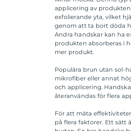
applicering av produkten
exfolierande yta, vilket h
genom att ta bort döda hud
Andra handskar kan ha en
produkten absorberas i ha
mer produkt.
Populära brun utan sol-ha
mikrofiber eller annat hö
och applicering. Handskarn
återanvändas för flera app
För att mäta effektivitet
på flera faktorer. Ett sät