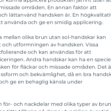
r kunna applicera produkten jämnt utan at
r missade områden. En annan faktor att
ch lättanvänd handsken är. En högkvalitati
tt använda och ge en smidig applicering.
na mellan olika brun utan sol-handskar kan
et och utformningen av handsken. Vissa
folierande och kan användas för att
iceringen. Andra handskar kan ha en speciel
sken för fläckar och missade områden. Det ä
 passform och bekvämlighet, då en bra hands
 och ge en behaglig känsla under
om för- och nackdelar med olika typer av bru