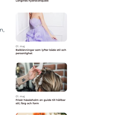
Longines hydroconquest
n,
01. maj
Balklänningar som lyfter både stil och
personlighet
01. maj
Frisör hässleholm en guide till hållbar
stil, färg och form