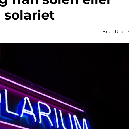
solariet
Brun Utan 