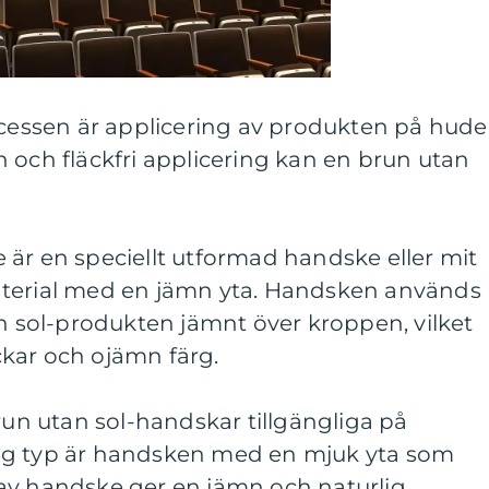
ocessen är applicering av produkten på hude
 och fläckfri applicering kan en brun utan
är en speciellt utformad handske eller mit
aterial med en jämn yta. Handsken används
an sol-produkten jämnt över kroppen, vilket
äckar och ojämn färg.
brun utan sol-handskar tillgängliga på
ig typ är handsken med en mjuk yta som
av handske ger en jämn och naturlig