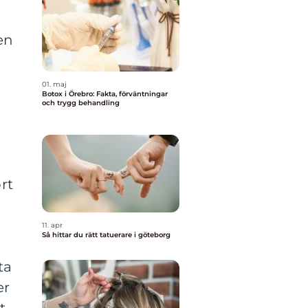
en
01. maj
Botox i Örebro: Fakta, förväntningar
och trygg behandling
rt
11. apr
Så hittar du rätt tatuerare i göteborg
ta
er