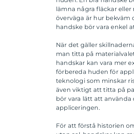
huden. En bra handske bö
lämna några fläckar elle
överväga är hur bekväm o
handske bör vara enkel a
När det gäller skillnader
man titta på materialval
handskar kan vara mer ex
förbereda huden för appl
teknologi som minskar ri
även viktigt att titta på
bör vara lätt att använda
appliceringen.
För att förstå historien 