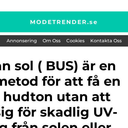
MODETRENDER.
se
Annonsering
Om Oss
Cookies
Kontakta Oss
etod för att få en
 hudton utan att
sig för skadlig UV-
g från solen eller