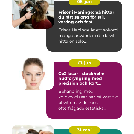
08. jun
Frisör i Haninge: Så hittar
du rätt salong för stil,
vardag och fest
Frisör Haninge är ett sökord
många använder när de vill
hitta en salo...
01. jun
Co2 laser i stockholm
hudföryngring med
precision och kort
återhämtning
Behandling med
koldioxidlaser har på kort tid
blivit en av de mest
efterfrågade estetiska
laserbehan...
31. maj