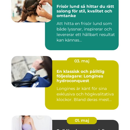
Frisör lund så hittar du rätt
salong för stil, kvalitet och
omtanke
Att hitta en frisör lund som
både lyssnar, inspirerar och
levererar ett hållbart resultat
kan kännas...
03. maj
En klassisk och pålitlig
följeslagare: Longines
hydroconquest
Longines är känt för sina
exklusiva och högkvalitativa
klockor. Bland deras mest...
01. maj