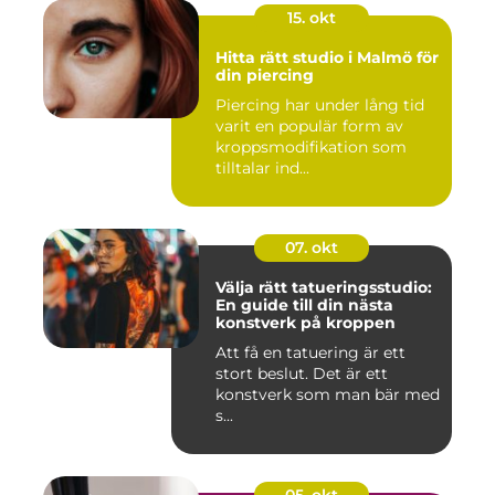
15. okt
Hitta rätt studio i Malmö för
din piercing
Piercing har under lång tid
varit en populär form av
kroppsmodifikation som
tilltalar ind...
07. okt
Välja rätt tatueringsstudio:
En guide till din nästa
konstverk på kroppen
Att få en tatuering är ett
stort beslut. Det är ett
konstverk som man bär med
s...