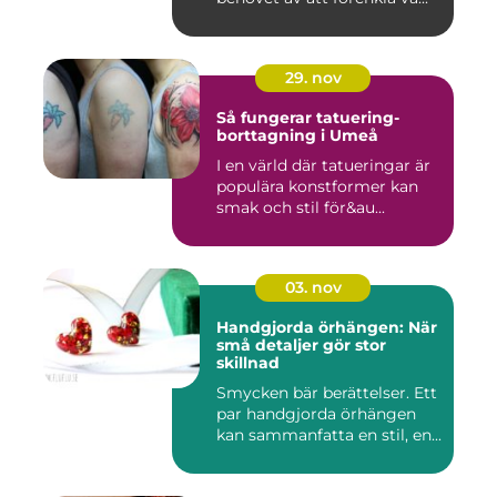
29. nov
Så fungerar tatuering-
borttagning i Umeå
I en värld där tatueringar är
populära konstformer kan
smak och stil för&au...
03. nov
Handgjorda örhängen: När
små detaljer gör stor
skillnad
Smycken bär berättelser. Ett
par handgjorda örhängen
kan sammanfatta en stil, en...