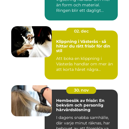
än form och material.
Ringen blir ett dagligt
smycke, ...
02. dec
Klippning i Västerås - så
hittar du rätt frisör för din
stil
Att boka en klippning i
Västerås handlar om mer än
att korta håret några...
30. nov
Hembesök av frisör: En
bekväm och personlig
hårvårdslösning
I dagens snabba samhälle,
där varje minut räknas, har
behovet av att förenkla va...