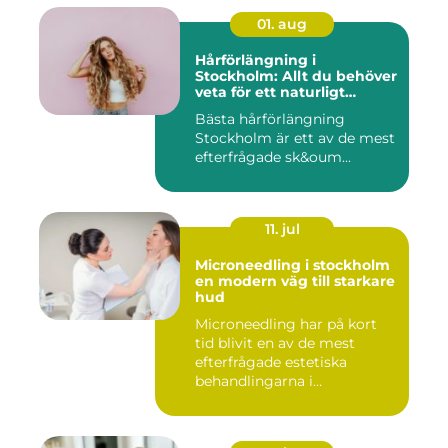
01. aug
Hårförlängning i
Stockholm: Allt du behöver
veta för ett naturligt
resultat
Bästa hårförlängning
Stockholm är ett av de mest
efterfrågade sk&oum...
11. jul
Microneedling i stockholm
en modern väg till starkare
hud
Microneedling har på kort
tid blivit en av de mest
efterfrågade estetiska
behandlingarna i
Stockholm...