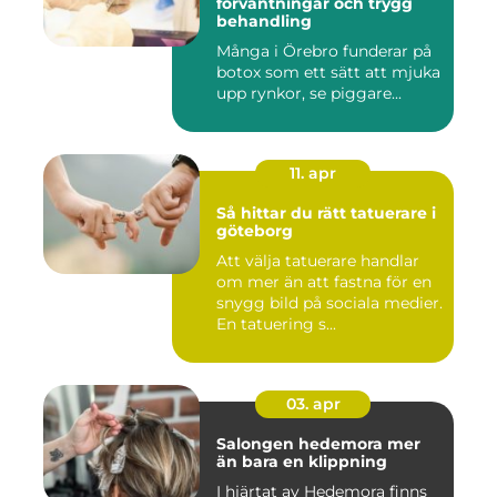
förväntningar och trygg
behandling
Många i Örebro funderar på
botox som ett sätt att mjuka
upp rynkor, se piggare...
11. apr
Så hittar du rätt tatuerare i
göteborg
Att välja tatuerare handlar
om mer än att fastna för en
snygg bild på sociala medier.
En tatuering s...
03. apr
Salongen hedemora mer
än bara en klippning
I hjärtat av Hedemora finns