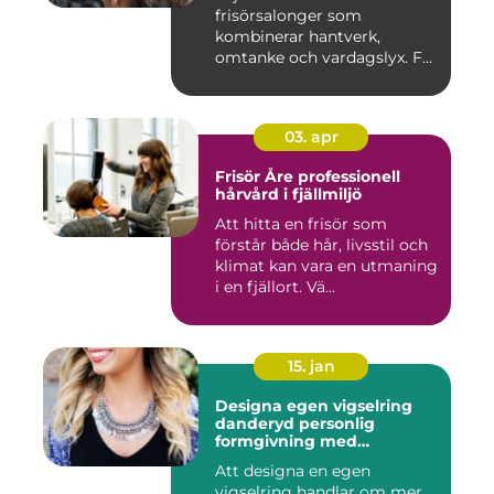
frisörsalonger som
kombinerar hantverk,
omtanke och vardagslyx. För
mång...
03. apr
Frisör Åre professionell
hårvård i fjällmiljö
Att hitta en frisör som
förstår både hår, livsstil och
klimat kan vara en utmaning
i en fjällort. Vä...
15. jan
Designa egen vigselring
danderyd personlig
formgivning med
guldsmed
Att designa en egen
vigselring handlar om mer