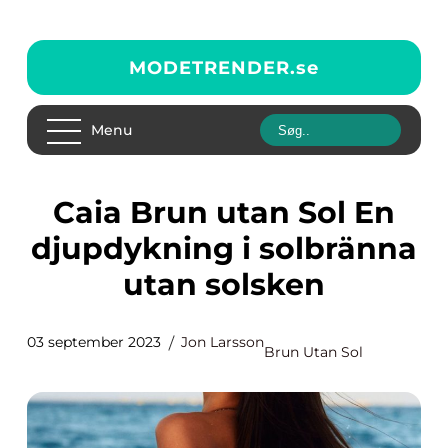
MODETRENDER.
se
Menu
Caia Brun utan Sol En
djupdykning i solbränna
utan solsken
03 september 2023
Jon Larsson
Brun Utan Sol