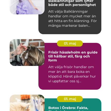
Balklänningar som lyfter
både stil och personlighet
Att välja Balklänningar
handlar om mycket mer än
att hitta en fin klänning. För
många markerar balen...
01. maj
Frisör hässleholm en guide
till hållbar stil, färg och
form
Att välja frisör handlar om
mer än att bara boka en
klipptid. Håret påverkar hur
vi uppfattar oss sj...
01. maj
Botox i Örebro: Fakta,