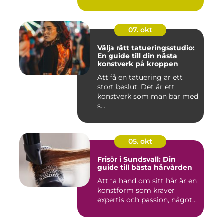
07. okt
Välja rätt tatueringsstudio:
En guide till din nästa
konstverk på kroppen
Att få en tatuering är ett
stort beslut. Det är ett
konstverk som man bär med
s...
05. okt
Frisör i Sundsvall: Din
guide till bästa hårvården
Att ta hand om sitt hår är en
konstform som kräver
expertis och passion, något...