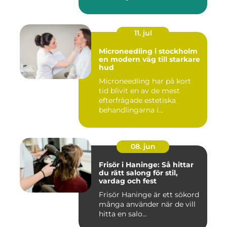
11. jul
Microneedling i stockholm
en modern väg till starkare
hud
Microneedling har på kort
tid blivit en av de mest
efterfrågade estetiska
behandlingarna i
Stockholm...
08. jun
Frisör i Haninge: Så hittar
du rätt salong för stil,
vardag och fest
Frisör Haninge är ett sökord
många använder när de vill
hitta en salo...