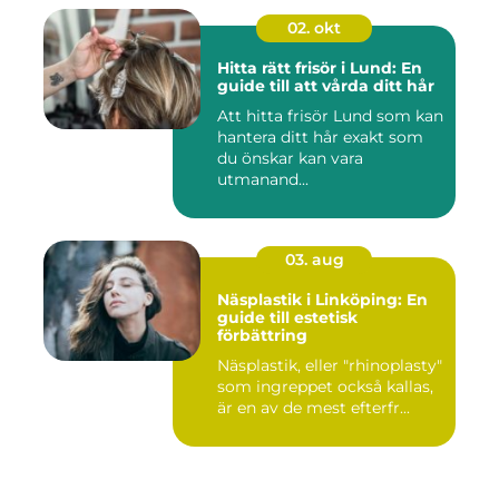
02. okt
Hitta rätt frisör i Lund: En
guide till att vårda ditt hår
Att hitta frisör Lund som kan
hantera ditt hår exakt som
du önskar kan vara
utmanand...
03. aug
Näsplastik i Linköping: En
guide till estetisk
förbättring
Näsplastik, eller "rhinoplasty"
som ingreppet också kallas,
är en av de mest efterfr...