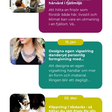
hårvård i fjällmiljö
Att hitta en frisör som
förstår både hår, livsstil och
klimat kan vara en utmaning
i en fjällort. Vä...
15. jan
Designa egen vigselring
danderyd personlig
formgivning med
guldsmed
Att designa en egen
vigselring handlar om mer
än form och material.
Ringen blir ett dagligt
smycke, ...
02. dec
Klippning i Västerås - så
hittar du rätt frisör för din