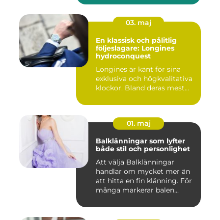
03. maj
En klassisk och pålitlig
följeslagare: Longines
hydroconquest
Longines är känt för sina
exklusiva och högkvalitativa
klockor. Bland deras mest...
01. maj
Balklänningar som lyfter
både stil och personlighet
Att välja Balklänningar
handlar om mycket mer än
att hitta en fin klänning. För
många markerar balen...