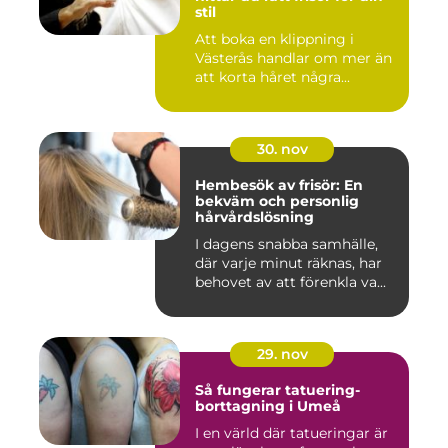
stil
Att boka en klippning i
Västerås handlar om mer än
att korta håret några...
30. nov
Hembesök av frisör: En
bekväm och personlig
hårvårdslösning
I dagens snabba samhälle,
där varje minut räknas, har
behovet av att förenkla va...
29. nov
Så fungerar tatuering-
borttagning i Umeå
I en värld där tatueringar är