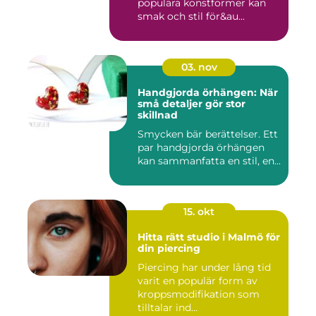
populära konstformer kan
smak och stil för&au...
03. nov
Handgjorda örhängen: När
små detaljer gör stor
skillnad
Smycken bär berättelser. Ett
par handgjorda örhängen
kan sammanfatta en stil, en...
15. okt
Hitta rätt studio i Malmö för
din piercing
Piercing har under lång tid
varit en populär form av
kroppsmodifikation som
tilltalar ind...