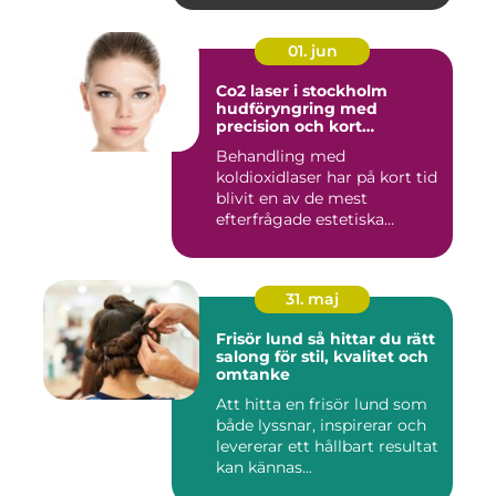
01. jun
Co2 laser i stockholm
hudföryngring med
precision och kort
återhämtning
Behandling med
koldioxidlaser har på kort tid
blivit en av de mest
efterfrågade estetiska
laserbehan...
31. maj
Frisör lund så hittar du rätt
salong för stil, kvalitet och
omtanke
Att hitta en frisör lund som
både lyssnar, inspirerar och
levererar ett hållbart resultat
kan kännas...