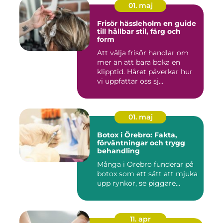
01. maj
Frisör hässleholm en guide
till hållbar stil, färg och
form
Att välja frisör handlar om
mer än att bara boka en
klipptid. Håret påverkar hur
vi uppfattar oss sj...
01. maj
Botox i Örebro: Fakta,
förväntningar och trygg
behandling
Många i Örebro funderar på
botox som ett sätt att mjuka
upp rynkor, se piggare...
11. apr