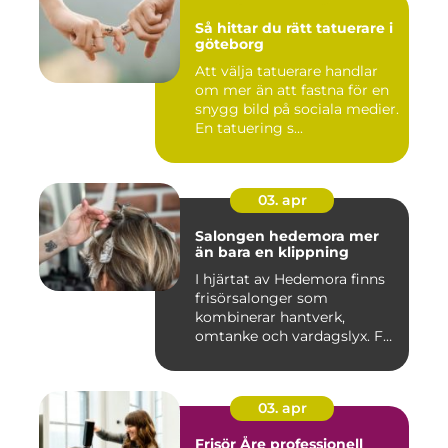
Så hittar du rätt tatuerare i
göteborg
Att välja tatuerare handlar
om mer än att fastna för en
snygg bild på sociala medier.
En tatuering s...
03. apr
Salongen hedemora mer
än bara en klippning
I hjärtat av Hedemora finns
frisörsalonger som
kombinerar hantverk,
omtanke och vardagslyx. För
mång...
03. apr
Frisör Åre professionell