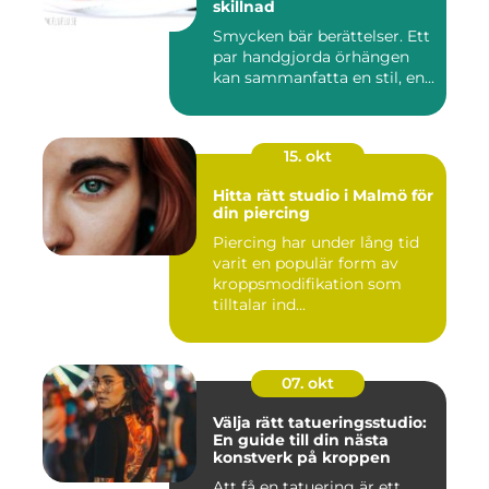
skillnad
Smycken bär berättelser. Ett
par handgjorda örhängen
kan sammanfatta en stil, en...
15. okt
Hitta rätt studio i Malmö för
din piercing
Piercing har under lång tid
varit en populär form av
kroppsmodifikation som
tilltalar ind...
07. okt
Välja rätt tatueringsstudio:
En guide till din nästa
konstverk på kroppen
Att få en tatuering är ett