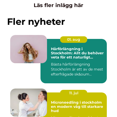
Läs fler inlägg här
Fler nyheter
01. aug
Hårförlängning i
Stockholm: Allt du behöver
veta för ett naturligt
resultat
Bästa hårförlängning
Stockholm är ett av de mest
efterfrågade sk&oum...
11. jul
Microneedling i stockholm
en modern väg till starkare
hud