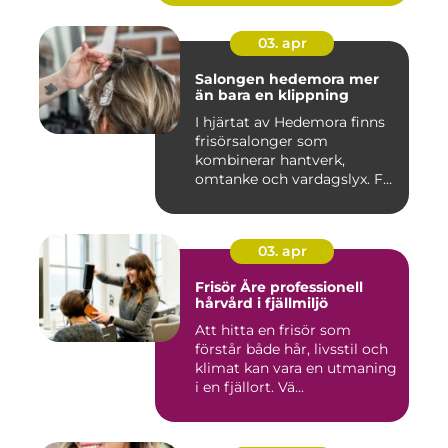
03. apr
Salongen hedemora mer
än bara en klippning
I hjärtat av Hedemora finns
frisörsalonger som
kombinerar hantverk,
omtanke och vardagslyx. För
mång...
03. apr
Frisör Åre professionell
hårvård i fjällmiljö
Att hitta en frisör som
förstår både hår, livsstil och
klimat kan vara en utmaning
i en fjällort. Vä...