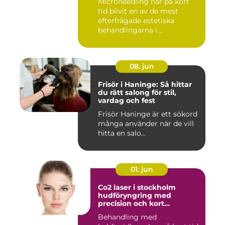
Microneedling har på kort
tid blivit en av de mest
efterfrågade estetiska
behandlingarna i
Stockholm...
08. jun
Frisör i Haninge: Så hittar
du rätt salong för stil,
vardag och fest
Frisör Haninge är ett sökord
många använder när de vill
hitta en salo...
01. jun
Co2 laser i stockholm
hudföryngring med
precision och kort
återhämtning
Behandling med