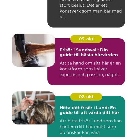
stort beslut. Det är ett
konstverk som man bär med
s...
05. okt
Frisör i Sundsvall: Din
guide till bästa hårvården
Att ta hand om sitt hår är en
konstform som kräver
expertis och passion, något...
02. okt
Hitta rätt frisör i Lund: En
guide till att vårda ditt hår
Att hitta frisör Lund som kan
hantera ditt hår exakt som
du önskar kan vara