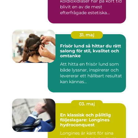
koldioxidlaser har på kort tid
blivit en av de mest
efterfrågade estetiska
laserbehan...
31. maj
Frisör lund så hittar du rätt
salong för stil, kvalitet och
omtanke
Att hitta en frisör lund som
både lyssnar, inspirerar och
levererar ett hållbart resultat
kan kännas...
03. maj
En klassisk och pålitlig
följeslagare: Longines
hydroconquest
Longines är känt för sina