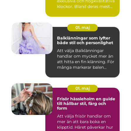
exklusiva och högkvalitativa
klockor. Bland deras mest...
01. maj
Balklänningar som lyfter
både stil och personlighet
Att välja Balklänningar
handlar om mycket mer än
att hitta en fin klänning. För
många markerar balen...
01. maj
Frisör hässleholm en guide
till hållbar stil, färg och
form
Att välja frisör handlar om
mer än att bara boka en
klipptid. Håret påverkar hur