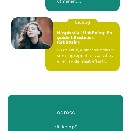
utmanand...
03. aug
Näsplastik i Linköping: En
guide till estetisk
förbättring
Näsplastik, eller "rhinoplasty"
som ingreppet också kallas,
är en av de mest efterfr...
Adress