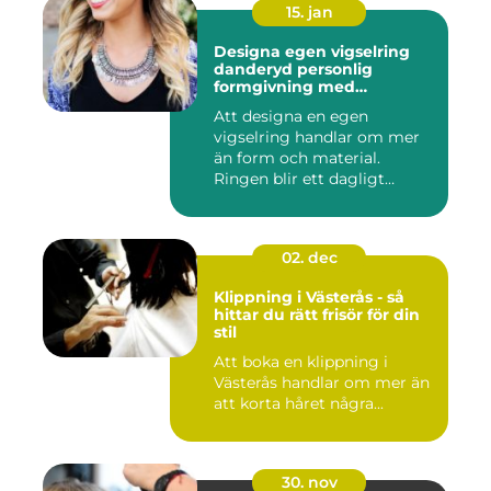
15. jan
Designa egen vigselring
danderyd personlig
formgivning med
guldsmed
Att designa en egen
vigselring handlar om mer
än form och material.
Ringen blir ett dagligt
smycke, ...
02. dec
Klippning i Västerås - så
hittar du rätt frisör för din
stil
Att boka en klippning i
Västerås handlar om mer än
att korta håret några...
30. nov