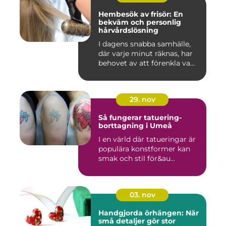
Hembesök av frisör: En
bekväm och personlig
hårvårdslösning
I dagens snabba samhälle,
där varje minut räknas, har
behovet av att förenkla va...
29. nov
Så fungerar tatuering-
borttagning i Umeå
I en värld där tatueringar är
populära konstformer kan
smak och stil för&au...
03. nov
Handgjorda örhängen: När
små detaljer gör stor