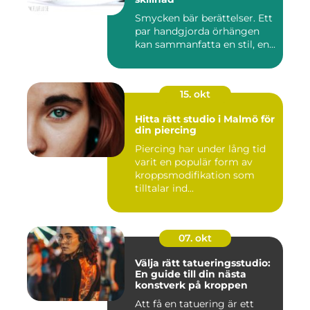
Smycken bär berättelser. Ett
par handgjorda örhängen
kan sammanfatta en stil, en...
15. okt
Hitta rätt studio i Malmö för
din piercing
Piercing har under lång tid
varit en populär form av
kroppsmodifikation som
tilltalar ind...
07. okt
Välja rätt tatueringsstudio:
En guide till din nästa
konstverk på kroppen
Att få en tatuering är ett