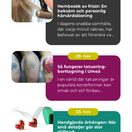
Hembesök av frisör: En
bekväm och personlig
hårvårdslösning
I dagens snabba samhälle,
där varje minut räknas, har
behovet av att förenkla va...
29. nov
Så fungerar tatuering-
borttagning i Umeå
I en värld där tatueringar är
populära konstformer kan
smak och stil för&au...
03. nov
Handgjorda örhängen: När
små detaljer gör stor
skillnad