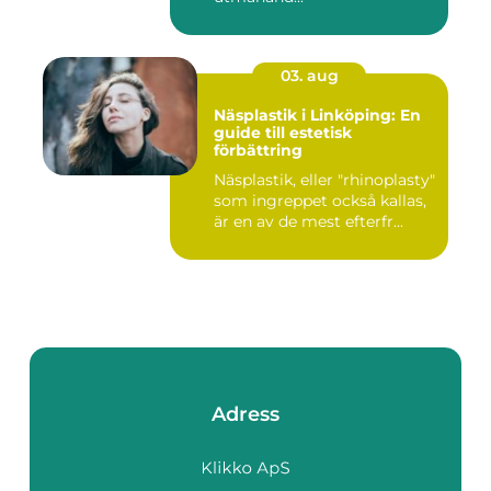
03. aug
Näsplastik i Linköping: En
guide till estetisk
förbättring
Näsplastik, eller "rhinoplasty"
som ingreppet också kallas,
är en av de mest efterfr...
Adress