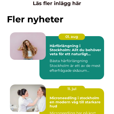
Läs fler inlägg här
Fler nyheter
01. aug
Hårförlängning i
Stockholm: Allt du behöver
veta för ett naturligt
resultat
Bästa hårförlängning
Stockholm är ett av de mest
efterfrågade sk&oum...
11. jul
Microneedling i stockholm
en modern väg till starkare
hud
Microneedling har på kort