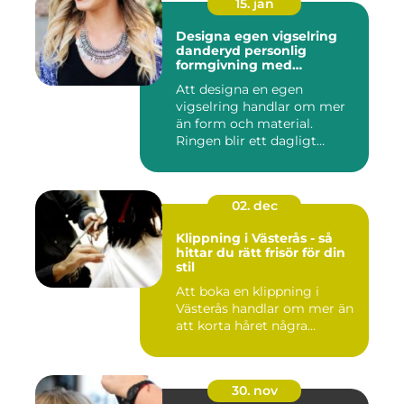
15. jan
Designa egen vigselring
danderyd personlig
formgivning med
guldsmed
Att designa en egen
vigselring handlar om mer
än form och material.
Ringen blir ett dagligt
smycke, ...
02. dec
Klippning i Västerås - så
hittar du rätt frisör för din
stil
Att boka en klippning i
Västerås handlar om mer än
att korta håret några...
30. nov