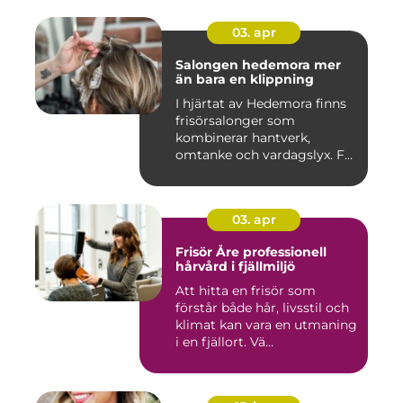
03. apr
Salongen hedemora mer
än bara en klippning
I hjärtat av Hedemora finns
frisörsalonger som
kombinerar hantverk,
omtanke och vardagslyx. För
mång...
03. apr
Frisör Åre professionell
hårvård i fjällmiljö
Att hitta en frisör som
förstår både hår, livsstil och
klimat kan vara en utmaning
i en fjällort. Vä...