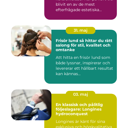
blivit en av de mest
efterfrågade estetiska
laserbehan...
31. maj
Frisör lund så hittar du rätt
salong för stil, kvalitet och
omtanke
Att hitta en frisör lund som
både lyssnar, inspirerar och
levererar ett hållbart resultat
kan kännas...
03. maj
En klassisk och pålitlig
följeslagare: Longines
hydroconquest
Longines är känt för sina
exklusiva och högkvalitativa