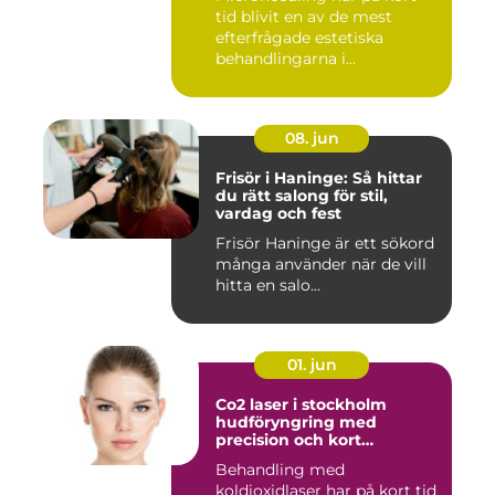
tid blivit en av de mest
efterfrågade estetiska
behandlingarna i
Stockholm...
08. jun
Frisör i Haninge: Så hittar
du rätt salong för stil,
vardag och fest
Frisör Haninge är ett sökord
många använder när de vill
hitta en salo...
01. jun
Co2 laser i stockholm
hudföryngring med
precision och kort
återhämtning
Behandling med
koldioxidlaser har på kort tid