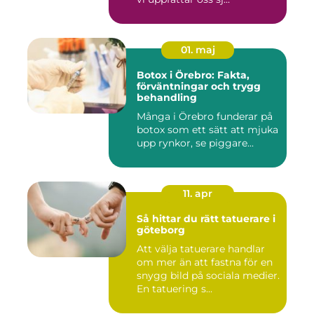
01. maj
Botox i Örebro: Fakta,
förväntningar och trygg
behandling
Många i Örebro funderar på
botox som ett sätt att mjuka
upp rynkor, se piggare...
11. apr
Så hittar du rätt tatuerare i
göteborg
Att välja tatuerare handlar
om mer än att fastna för en
snygg bild på sociala medier.
En tatuering s...