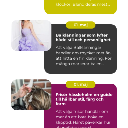
klockor. Bland deras mest...
01. maj
Balklänningar som lyfter
både stil och personlighet
Att välja Balklänningar
handlar om mycket mer än
att hitta en fin klänning. För
många markerar balen...
01. maj
Frisör hässleholm en guide
till hållbar stil, färg och
form
Att välja frisör handlar om
mer än att bara boka en
klipptid. Håret påverkar hur
vi uppfattar oss sj...