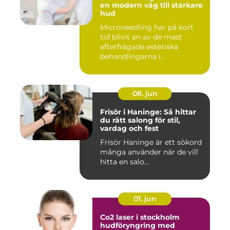
en modern väg till starkare
hud
Microneedling har på kort
tid blivit en av de mest
efterfrågade estetiska
behandlingarna i
Stockholm...
08. jun
Frisör i Haninge: Så hittar
du rätt salong för stil,
vardag och fest
Frisör Haninge är ett sökord
många använder när de vill
hitta en salo...
01. jun
Co2 laser i stockholm
hudföryngring med