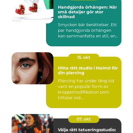
Handgjorda örhängen: När
små detaljer gör stor
skillnad
Smycken bär berättelser. Ett
par handgjorda örhängen
kan sammanfatta en stil, en...
15. okt
Hitta rätt studio i Malmö för
din piercing
Piercing har under lång tid
varit en populär form av
kroppsmodifikation som
tilltalar ind...
07. okt
Välja rätt tatueringsstudio: