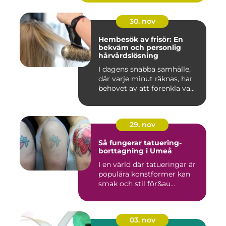
30. nov
Hembesök av frisör: En
bekväm och personlig
hårvårdslösning
I dagens snabba samhälle,
där varje minut räknas, har
behovet av att förenkla va...
29. nov
Så fungerar tatuering-
borttagning i Umeå
I en värld där tatueringar är
populära konstformer kan
smak och stil för&au...
03. nov