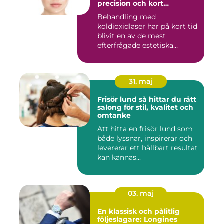
precision och kort
återhämtning
Behandling med
koldioxidlaser har på kort tid
blivit en av de mest
efterfrågade estetiska
laserbehan...
31. maj
Frisör lund så hittar du rätt
salong för stil, kvalitet och
omtanke
Att hitta en frisör lund som
både lyssnar, inspirerar och
levererar ett hållbart resultat
kan kännas...
03. maj
En klassisk och pålitlig
följeslagare: Longines