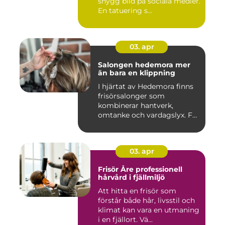
snygg bild på sociala medier.
En tatuering s...
03. apr
Salongen hedemora mer
än bara en klippning
I hjärtat av Hedemora finns
frisörsalonger som
kombinerar hantverk,
omtanke och vardagslyx. För
mång...
03. apr
Frisör Åre professionell
hårvård i fjällmiljö
Att hitta en frisör som
förstår både hår, livsstil och
klimat kan vara en utmaning
i en fjällort. Vä...