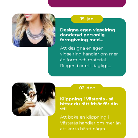
15. jan
Designa egen vigselring
danderyd personlig
formgivning med
guldsmed
Att designa en egen
vigselring handlar om mer
än form och material.
Ringen blir ett dagligt
smycke, ...
02. dec
Klippning i Västerås - så
hittar du rätt frisör för din
stil
Att boka en klippning i
Västerås handlar om mer än
att korta håret några...