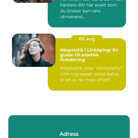
hantera ditt hår exakt som
du önskar kan vara
utmanand...
03. aug
Näsplastik i Linköping: En
guide till estetisk
förbättring
Näsplastik, eller "rhinoplasty"
som ingreppet också kallas,
är en av de mest efterfr...
Adress