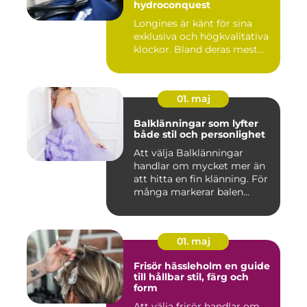
hydroconquest
Longines är känt för sina
exklusiva och högkvalitativa
klockor. Bland deras mest...
01. maj
Balklänningar som lyfter
både stil och personlighet
Att välja Balklänningar
handlar om mycket mer än
att hitta en fin klänning. För
många markerar balen...
01. maj
Frisör hässleholm en guide
till hållbar stil, färg och
form
Att välja frisör handlar om