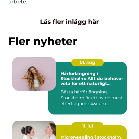
arbete.
Läs fler inlägg här
Fler nyheter
01. aug
Hårförlängning i
Stockholm: Allt du behöver
veta för ett naturligt
resultat
Bästa hårförlängning
Stockholm är ett av de mest
efterfrågade sk&oum...
11. jul
Microneedling i stockholm