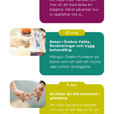
mer än att bara boka en
klipptid. Håret påverkar hur
vi uppfattar oss sj...
01. maj
Botox i Örebro: Fakta,
förväntningar och trygg
behandling
Många i Örebro funderar på
botox som ett sätt att mjuka
upp rynkor, se piggare...
11. apr
Så hittar du rätt tatuerare i
göteborg
Att välja tatuerare handlar
om mer än att fastna för en