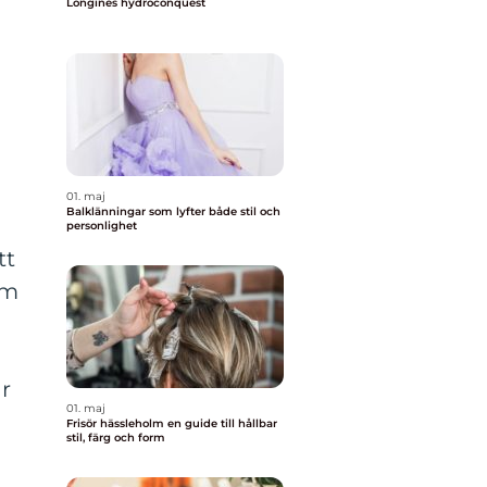
Longines hydroconquest
01. maj
Balklänningar som lyfter både stil och
personlighet
tt
äm
är
01. maj
Frisör hässleholm en guide till hållbar
stil, färg och form