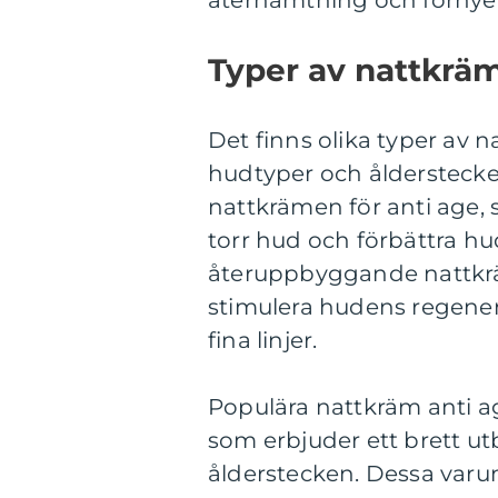
återhämtning och förnyel
Typer av nattkräm
Det finns olika typer av 
hudtyper och ålderstecke
nattkrämen för anti age, so
torr hud och förbättra hu
återuppbyggande nattkräm
stimulera hudens regener
fina linjer.
Populära nattkräm anti 
som erbjuder ett brett ut
ålderstecken. Dessa varu