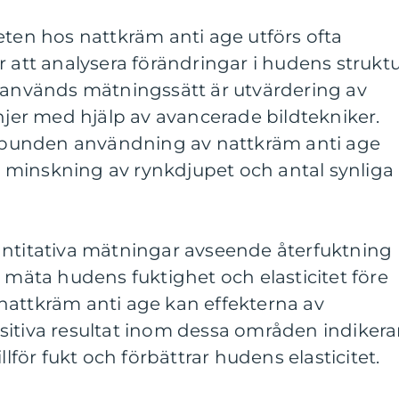
eten hos nattkräm anti age utförs ofta
r att analysera förändringar i hudens strukt
t används mätningssätt är utvärdering av
injer med hjälp av avancerade bildtekniker.
gelbunden användning av nattkräm anti age
ant minskning av rynkdjupet och antal synliga
antitativa mätningar avseende återfuktning
t mäta hudens fuktighet och elasticitet före
nattkräm anti age kan effekterna av
sitiva resultat inom dessa områden indikera
llför fukt och förbättrar hudens elasticitet.