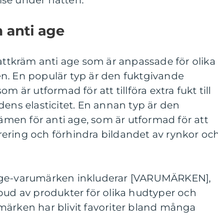
se under natten.
 anti age
nattkräm anti age som är anpassade för olika
n. En populär typ är den fuktgivande
m är utformad för att tillföra extra fukt till
dens elasticitet. En annan typ är den
en för anti age, som är utformad för att
ering och förhindra bildandet av rynkor oc
age-varumärken inkluderar [VARUMÄRKEN],
bud av produkter för olika hudtyper och
märken har blivit favoriter bland många