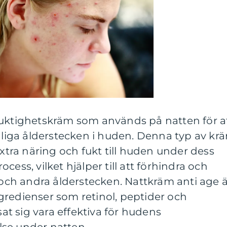
fuktighetskräm som används på natten för a
iga ålderstecken i huden. Denna typ av kr
extra näring och fukt till huden under dess
cess, vilket hjälper till att förhindra och
r och andra ålderstecken. Nattkräm anti age 
gredienser som retinol, peptider och
sat sig vara effektiva för hudens