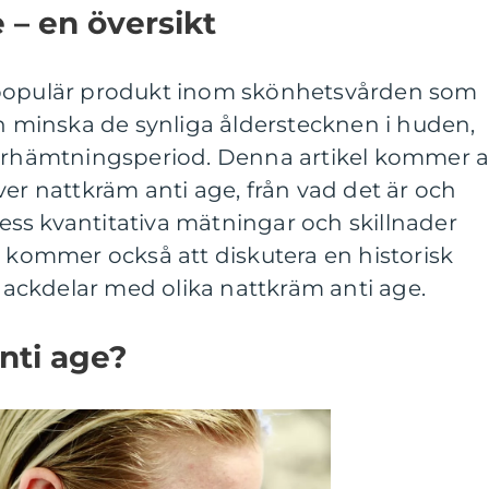
 – en översikt
 populär produkt inom skönhetsvården som
ch minska de synliga ålderstecknen i huden,
terhämtningsperiod. Denna artikel kommer a
ver nattkräm anti age, från vad det är och
 dess kvantitativa mätningar och skillnader
i kommer också att diskutera en historisk
ckdelar med olika nattkräm anti age.
nti age?