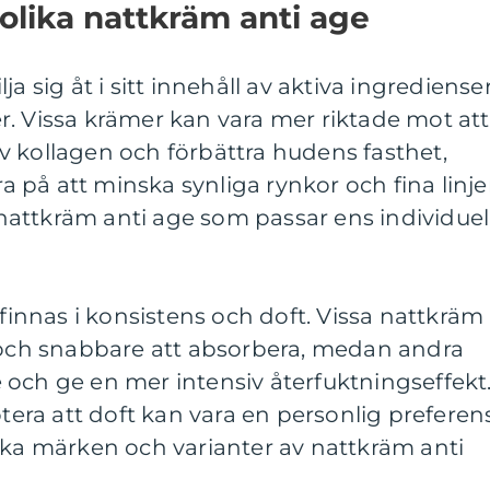
 olika nattkräm anti age
a sig åt i sitt innehåll av aktiva ingrediense
. Vissa krämer kan vara mer riktade mot att
v kollagen och förbättra hudens fasthet,
på att minska synliga rynkor och fina linjer
n nattkräm anti age som passar ens individuel
 finnas i konsistens och doft. Vissa nattkräm
e och snabbare att absorbera, medan andra
 och ge en mer intensiv återfuktningseffekt
otera att doft kan vara en personlig preferen
ika märken och varianter av nattkräm anti