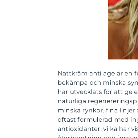
Nattkräm anti age är en 
bekämpa och minska synl
har utvecklats för att ge 
naturliga regenereringspro
minska rynkor, fina linje
oftast formulerad med in
antioxidanter, vilka har vi