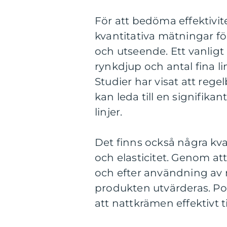
För att bedöma effektivit
kvantitativa mätningar fö
och utseende. Ett vanlig
rynkdjup och antal fina l
Studier har visat att re
kan leda till en signifik
linjer.
Det finns också några kv
och elasticitet. Genom at
och efter användning av 
produkten utvärderas. Po
att nattkrämen effektivt ti