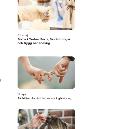
01. maj
Botox i Örebro: Fakta, förväntningar
och trygg behandling
h
11. apr
Så hittar du rätt tatuerare i göteborg