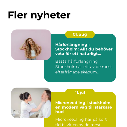
Fler nyheter
01. aug
Hårförlängning i
Stockholm: Allt du behöver
veta för ett naturligt
resultat
Bästa hårförlängning
Stockholm är ett av de mest
efterfrågade sk&oum...
11. jul
Microneedling i stockholm
en modern väg till starkare
hud
Microneedling har på kort
tid blivit en av de mest