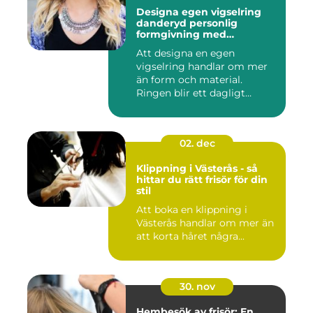
Designa egen vigselring
danderyd personlig
formgivning med
guldsmed
Att designa en egen
vigselring handlar om mer
än form och material.
Ringen blir ett dagligt
smycke, ...
02. dec
Klippning i Västerås - så
hittar du rätt frisör för din
stil
Att boka en klippning i
Västerås handlar om mer än
att korta håret några...
30. nov
Hembesök av frisör: En