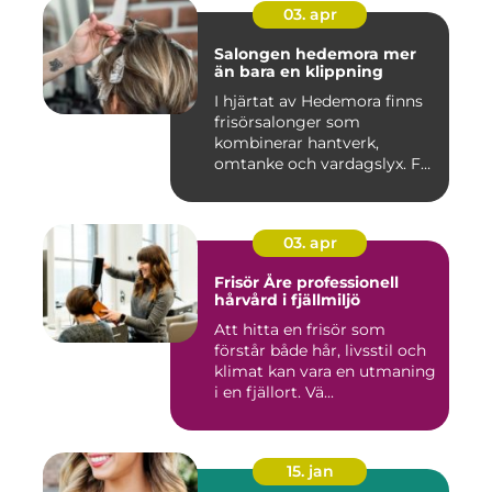
03. apr
Salongen hedemora mer
än bara en klippning
I hjärtat av Hedemora finns
frisörsalonger som
kombinerar hantverk,
omtanke och vardagslyx. För
mång...
03. apr
Frisör Åre professionell
hårvård i fjällmiljö
Att hitta en frisör som
förstår både hår, livsstil och
klimat kan vara en utmaning
i en fjällort. Vä...
15. jan