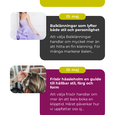
01. maj
Balklänningar som lyfter
både stil och personlighet
Att välja Balklänningar
handlar om mycket mer än
att hitta en fin klänning. För
många markerar balen...
01. maj
Frisör hässleholm en guide
till hållbar stil, färg och
form
Att välja frisör handlar om
mer än att bara boka en
klipptid. Håret påverkar hur
vi uppfattar oss sj...