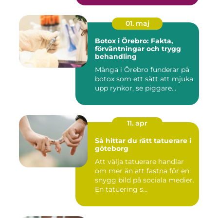
01. maj
Botox i Örebro: Fakta,
förväntningar och trygg
behandling
Många i Örebro funderar på
botox som ett sätt att mjuka
upp rynkor, se piggare...
11. apr
Så hittar du rätt tatuerare i
göteborg
Att välja tatuerare handlar
om mer än att fastna för en
snygg bild på sociala medier.
En tatuering s...