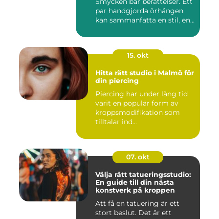
Smycken bär berättelser. Ett
par handgjorda örhängen
kan sammanfatta en stil, en...
15. okt
Hitta rätt studio i Malmö för
din piercing
Piercing har under lång tid
varit en populär form av
kroppsmodifikation som
tilltalar ind...
07. okt
Välja rätt tatueringsstudio:
En guide till din nästa
konstverk på kroppen
Att få en tatuering är ett
stort beslut. Det är ett