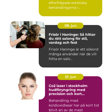
efterfrågade estetiska
behandlingarna i
Stockholm...
08. jun
Frisör i Haninge: Så hittar
du rätt salong för stil,
vardag och fest
Frisör Haninge är ett sökord
många använder när de vill
hitta en salo...
01. jun
Co2 laser i stockholm
hudföryngring med
precision och kort
återhämtning
Behandling med
koldioxidlaser har på kort tid
blivit en av de mest