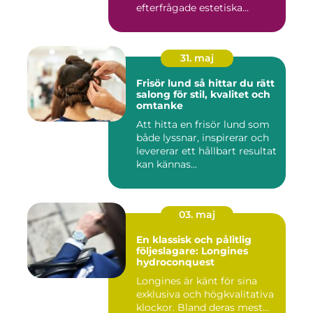
efterfrågade estetiska
laserbehan...
31. maj
Frisör lund så hittar du rätt
salong för stil, kvalitet och
omtanke
Att hitta en frisör lund som
både lyssnar, inspirerar och
levererar ett hållbart resultat
kan kännas...
03. maj
En klassisk och pålitlig
följeslagare: Longines
hydroconquest
Longines är känt för sina
exklusiva och högkvalitativa
klockor. Bland deras mest...