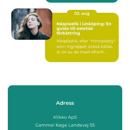
03. aug
Näsplastik i Linköping: En
guide till estetisk
förbättring
Näsplastik, eller "rhinoplasty"
som ingreppet också kallas,
är en av de mest efterfr...
Adress