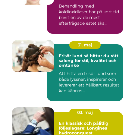
återhämtning
Behandling med
koldioxidlaser har på kort tid
blivit en av de mest
efterfrågade estetiska
laserbehan...
31. maj
Frisör lund så hittar du rätt
salong för stil, kvalitet och
omtanke
Att hitta en frisör lund som
både lyssnar, inspirerar och
levererar ett hållbart resultat
kan kännas...
03. maj
En klassisk och pålitlig
följeslagare: Longines
hydroconquest