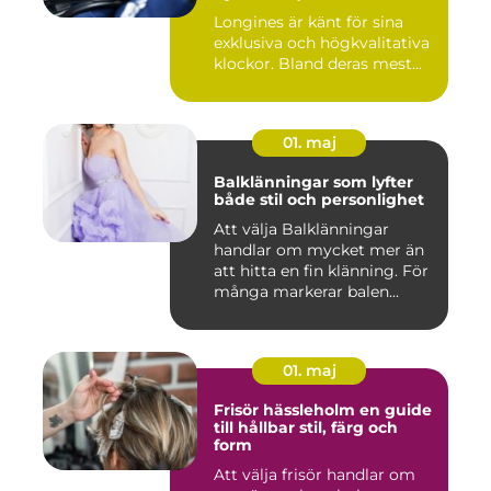
Longines är känt för sina
exklusiva och högkvalitativa
klockor. Bland deras mest...
01. maj
Balklänningar som lyfter
både stil och personlighet
Att välja Balklänningar
handlar om mycket mer än
att hitta en fin klänning. För
många markerar balen...
01. maj
Frisör hässleholm en guide
till hållbar stil, färg och
form
Att välja frisör handlar om