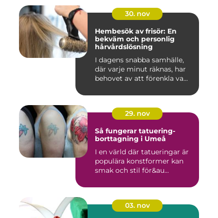
30. nov
Hembesök av frisör: En
bekväm och personlig
hårvårdslösning
I dagens snabba samhälle,
där varje minut räknas, har
behovet av att förenkla va...
29. nov
Så fungerar tatuering-
borttagning i Umeå
I en värld där tatueringar är
populära konstformer kan
smak och stil för&au...
03. nov