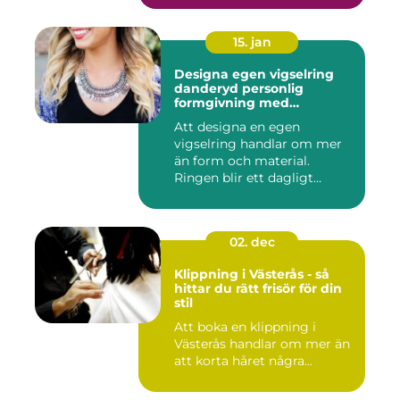
15. jan
Designa egen vigselring
danderyd personlig
formgivning med
guldsmed
Att designa en egen
vigselring handlar om mer
än form och material.
Ringen blir ett dagligt
smycke, ...
02. dec
Klippning i Västerås - så
hittar du rätt frisör för din
stil
Att boka en klippning i
Västerås handlar om mer än
att korta håret några...