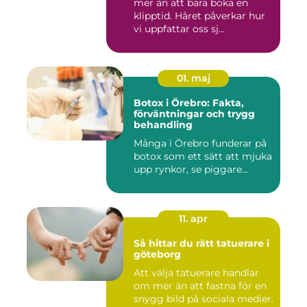
mer än att bara boka en
klipptid. Håret påverkar hur
vi uppfattar oss sj...
01. maj
Botox i Örebro: Fakta,
förväntningar och trygg
behandling
Många i Örebro funderar på
botox som ett sätt att mjuka
upp rynkor, se piggare...
11. apr
Så hittar du rätt tatuerare i
göteborg
Att välja tatuerare handlar
om mer än att fastna för en
snygg bild på sociala medier.