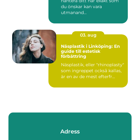
hantera ditt hår exakt som
du önskar kan vara
utmanand...
03. aug
Näsplastik i Linköping: En
guide till estetisk
förbättring
Näsplastik, eller "rhinoplasty"
som ingreppet också kallas,
är en av de mest efterfr...
Adress