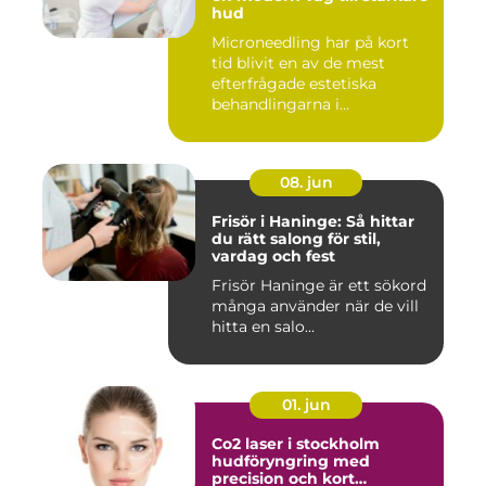
hud
Microneedling har på kort
tid blivit en av de mest
efterfrågade estetiska
behandlingarna i
Stockholm...
08. jun
Frisör i Haninge: Så hittar
du rätt salong för stil,
vardag och fest
Frisör Haninge är ett sökord
många använder när de vill
hitta en salo...
01. jun
Co2 laser i stockholm
hudföryngring med
precision och kort