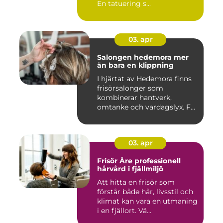
En tatuering s...
03. apr
Salongen hedemora mer
än bara en klippning
I hjärtat av Hedemora finns
frisörsalonger som
kombinerar hantverk,
omtanke och vardagslyx. För
mång...
03. apr
Frisör Åre professionell
hårvård i fjällmiljö
Att hitta en frisör som
förstår både hår, livsstil och
klimat kan vara en utmaning
i en fjällort. Vä...