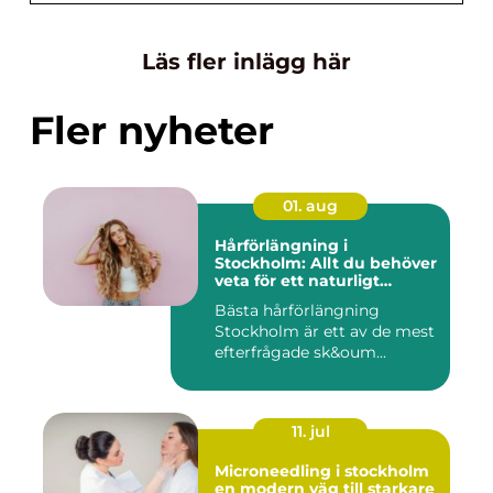
Läs fler inlägg här
Fler nyheter
01. aug
Hårförlängning i
Stockholm: Allt du behöver
veta för ett naturligt
resultat
Bästa hårförlängning
Stockholm är ett av de mest
efterfrågade sk&oum...
11. jul
Microneedling i stockholm
en modern väg till starkare