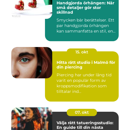
Handgjorda örhängen: När
små detaljer gör stor
skillnad
Smycken bär berättelser. Ett
par handgjorda örhängen
kan sammanfatta en stil, en...
15. okt
Hitta rätt studio i Malmö för
din piercing
Piercing har under lång tid
varit en populär form av
kroppsmodifikation som
tilltalar ind...
07. okt
Välja rätt tatueringsstudio:
En guide till din nästa