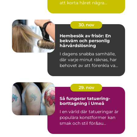
att korta håret några...
30. nov
Hembesök av frisör: En
bekväm och personlig
hårvårdslösning
I dagens snabba samhälle,
där varje minut räknas, har
behovet av att förenkla va...
29. nov
Så fungerar tatuering-
borttagning i Umeå
I en värld där tatueringar är
populära konstformer kan
smak och stil för&au...