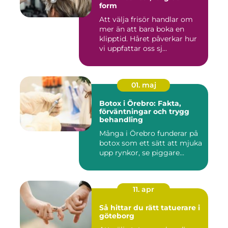
form
Att välja frisör handlar om
mer än att bara boka en
klipptid. Håret påverkar hur
vi uppfattar oss sj...
01. maj
Botox i Örebro: Fakta,
förväntningar och trygg
behandling
Många i Örebro funderar på
botox som ett sätt att mjuka
upp rynkor, se piggare...
11. apr
Så hittar du rätt tatuerare i
göteborg