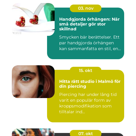
03. nov
Handgjorda örhängen: När
små detaljer gör stor
skillnad
Smycken bär berättelser. Ett
par handgjorda örhängen
kan sammanfatta en stil, en...
15. okt
Hitta rätt studio i Malmö för
din piercing
Piercing har under lång tid
varit en populär form av
kroppsmodifikation som
tilltalar ind...
07. okt