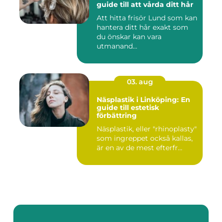
guide till att vårda ditt hår
Att hitta frisör Lund som kan
hantera ditt hår exakt som
du önskar kan vara
utmanand...
03. aug
Näsplastik i Linköping: En
guide till estetisk
förbättring
Näsplastik, eller "rhinoplasty"
som ingreppet också kallas,
är en av de mest efterfr...