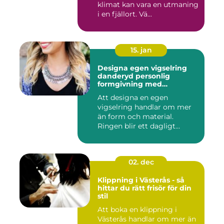
klimat kan vara en utmaning
i en fjällort. Vä...
15. jan
Designa egen vigselring
danderyd personlig
formgivning med
guldsmed
Att designa en egen
vigselring handlar om mer
än form och material.
Ringen blir ett dagligt
smycke, ...
02. dec
Klippning i Västerås - så
hittar du rätt frisör för din
stil
Att boka en klippning i
Västerås handlar om mer än