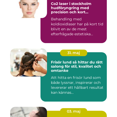
Co2 laser i stockholm
hudföryngring med
precision och kort
återhämtning
Behandling med
koldioxidlaser har på kort tid
blivit en av de mest
efterfrågade estetiska
laserbehan...
31. maj
Frisör lund så hittar du rätt
salong för stil, kvalitet och
omtanke
Att hitta en frisör lund som
både lyssnar, inspirerar och
levererar ett hållbart resultat
kan kännas...
03. maj