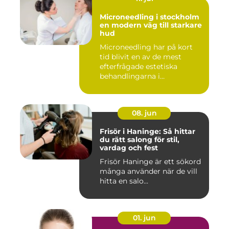
Microneedling i stockholm
en modern väg till starkare
hud
Microneedling har på kort
tid blivit en av de mest
efterfrågade estetiska
behandlingarna i
Stockholm...
08. jun
Frisör i Haninge: Så hittar
du rätt salong för stil,
vardag och fest
Frisör Haninge är ett sökord
många använder när de vill
hitta en salo...
01. jun