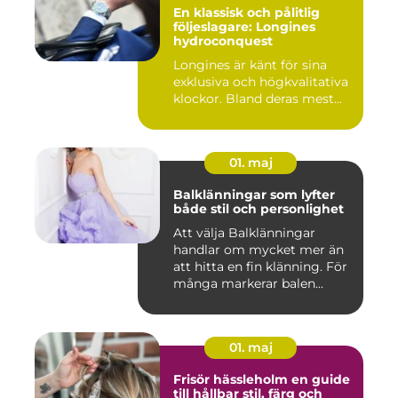
En klassisk och pålitlig
följeslagare: Longines
hydroconquest
Longines är känt för sina
exklusiva och högkvalitativa
klockor. Bland deras mest...
01. maj
Balklänningar som lyfter
både stil och personlighet
Att välja Balklänningar
handlar om mycket mer än
att hitta en fin klänning. För
många markerar balen...
01. maj
Frisör hässleholm en guide
till hållbar stil, färg och