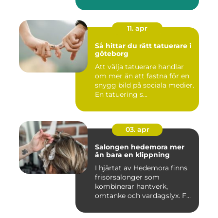
11. apr
Så hittar du rätt tatuerare i
göteborg
Att välja tatuerare handlar
om mer än att fastna för en
snygg bild på sociala medier.
En tatuering s...
03. apr
Salongen hedemora mer
än bara en klippning
I hjärtat av Hedemora finns
frisörsalonger som
kombinerar hantverk,
omtanke och vardagslyx. För
mång...