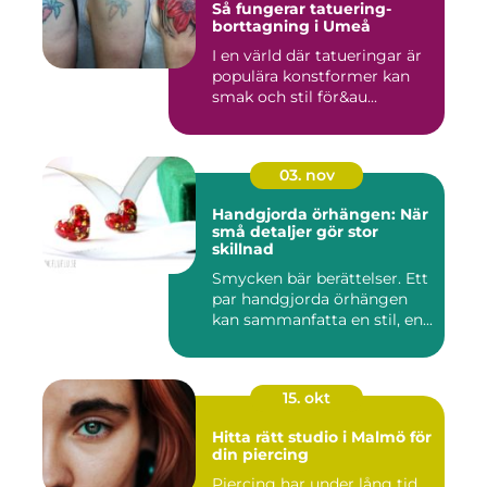
Så fungerar tatuering-
borttagning i Umeå
I en värld där tatueringar är
populära konstformer kan
smak och stil för&au...
03. nov
Handgjorda örhängen: När
små detaljer gör stor
skillnad
Smycken bär berättelser. Ett
par handgjorda örhängen
kan sammanfatta en stil, en...
15. okt
Hitta rätt studio i Malmö för
din piercing
Piercing har under lång tid