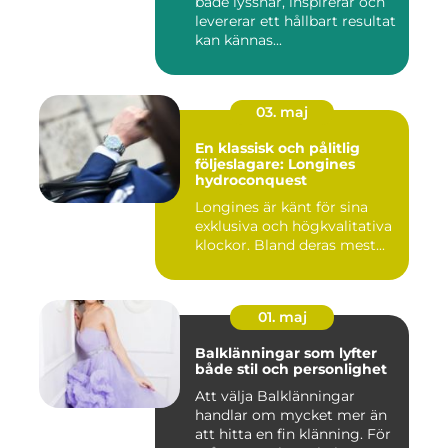
både lyssnar, inspirerar och
levererar ett hållbart resultat
kan kännas...
03. maj
En klassisk och pålitlig
följeslagare: Longines
hydroconquest
Longines är känt för sina
exklusiva och högkvalitativa
klockor. Bland deras mest...
01. maj
Balklänningar som lyfter
både stil och personlighet
Att välja Balklänningar
handlar om mycket mer än
att hitta en fin klänning. För