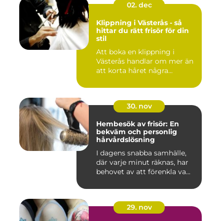
02. dec
Klippning i Västerås - så
hittar du rätt frisör för din
stil
Att boka en klippning i
Västerås handlar om mer än
att korta håret några...
30. nov
Hembesök av frisör: En
bekväm och personlig
hårvårdslösning
I dagens snabba samhälle,
där varje minut räknas, har
behovet av att förenkla va...
29. nov