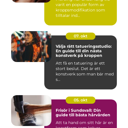
varit en populär form av
kroppsmodifikation som
tilltalar ind...
07. okt
Välja rätt tatueringsstudio:
En guide till din nästa
konstverk på kroppen
Att få en tatuering är ett
stort beslut. Det är ett
konstverk som man bär med
s...
05. okt
Frisör i Sundsvall: Din
guide till bästa hårvården
Att ta hand om sitt hår är en