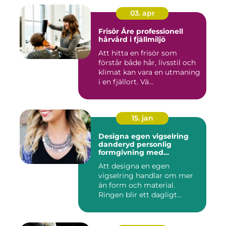
03. apr
Frisör Åre professionell
hårvård i fjällmiljö
Att hitta en frisör som
förstår både hår, livsstil och
klimat kan vara en utmaning
i en fjällort. Vä...
15. jan
Designa egen vigselring
danderyd personlig
formgivning med
guldsmed
Att designa en egen
vigselring handlar om mer
än form och material.
Ringen blir ett dagligt
smycke, ...