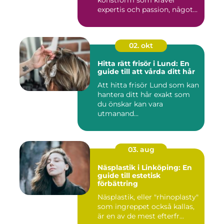
konstform som kräver
expertis och passion, något...
02. okt
Hitta rätt frisör i Lund: En
guide till att vårda ditt hår
Att hitta frisör Lund som kan
hantera ditt hår exakt som
du önskar kan vara
utmanand...
03. aug
Näsplastik i Linköping: En
guide till estetisk
förbättring
Näsplastik, eller "rhinoplasty"
som ingreppet också kallas,
är en av de mest efterfr...