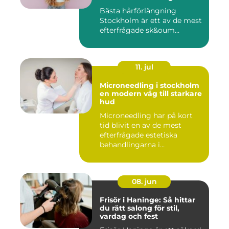
resultat
Bästa hårförlängning
Stockholm är ett av de mest
efterfrågade sk&oum...
11. jul
Microneedling i stockholm
en modern väg till starkare
hud
Microneedling har på kort
tid blivit en av de mest
efterfrågade estetiska
behandlingarna i
Stockholm...
08. jun
Frisör i Haninge: Så hittar
du rätt salong för stil,
vardag och fest