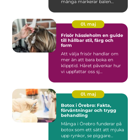
många markerar balen...
01. maj
Frisör hässleholm en guide
till hållbar stil, färg och
form
Att välja frisör handlar om
mer än att bara boka en
klipptid. Håret påverkar hur
vi uppfattar oss sj...
01. maj
Botox i Örebro: Fakta,
förväntningar och trygg
behandling
Många i Örebro funderar på
botox som ett sätt att mjuka
upp rynkor, se piggare...