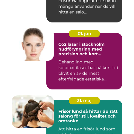
Frisör Haninge är ett sökord
många använder när de vill
hitta en salo...
01. jun
Co2 laser i stockholm
hudföryngring med
precision och kort
återhämtning
Behandling med
koldioxidlaser har på kort tid
blivit en av de mest
efterfrågade estetiska
laserbehan...
31. maj
Frisör lund så hittar du rätt
salong för stil, kvalitet och
omtanke
Att hitta en frisör lund som