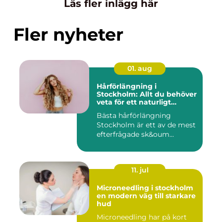
Läs fler inlägg här
Fler nyheter
01. aug
Hårförlängning i
Stockholm: Allt du behöver
veta för ett naturligt
resultat
Bästa hårförlängning
Stockholm är ett av de mest
efterfrågade sk&oum...
11. jul
Microneedling i stockholm
en modern väg till starkare
hud
Microneedling har på kort