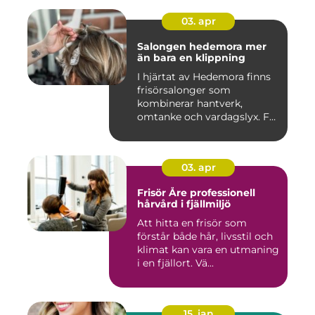
03. apr
Salongen hedemora mer
än bara en klippning
I hjärtat av Hedemora finns
frisörsalonger som
kombinerar hantverk,
omtanke och vardagslyx. För
mång...
03. apr
Frisör Åre professionell
hårvård i fjällmiljö
Att hitta en frisör som
förstår både hår, livsstil och
klimat kan vara en utmaning
i en fjällort. Vä...
15. jan