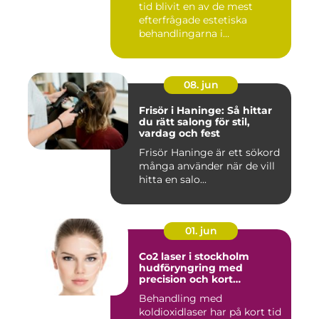
tid blivit en av de mest
efterfrågade estetiska
behandlingarna i
Stockholm...
08. jun
Frisör i Haninge: Så hittar
du rätt salong för stil,
vardag och fest
Frisör Haninge är ett sökord
många använder när de vill
hitta en salo...
01. jun
Co2 laser i stockholm
hudföryngring med
precision och kort
återhämtning
Behandling med
koldioxidlaser har på kort tid