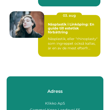
03. aug
Näsplastik i Linköping: En
guide till estetisk
förbättring
Näsplastik, eller "rhinoplasty"
som ingreppet också kallas,
är en av de mest efterfr...
Adress