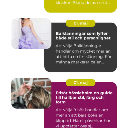
klockor. Bland deras mest...
01. maj
Balklänningar som lyfter
både stil och personlighet
Att välja Balklänningar
handlar om mycket mer än
att hitta en fin klänning. För
många markerar balen...
01. maj
Frisör hässleholm en guide
till hållbar stil, färg och
form
Att välja frisör handlar om
mer än att bara boka en
klipptid. Håret påverkar hur
vi uppfattar oss sj...