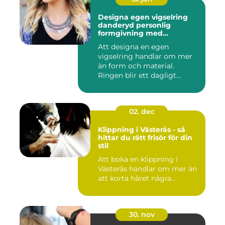
Designa egen vigselring
danderyd personlig
formgivning med
guldsmed
Att designa en egen
vigselring handlar om mer
än form och material.
Ringen blir ett dagligt
smycke, ...
02. dec
Klippning i Västerås - så
hittar du rätt frisör för din
stil
Att boka en klippning i
Västerås handlar om mer än
att korta håret några...
30. nov