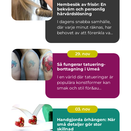
Hembesök av frisör: En
bekväm och personlig
hårvårdslösning
I dagens snabba samhälle,
där varje minut räknas, har
behovet av att förenkla va...
29. nov
Så fungerar tatuering-
borttagning i Umeå
I en värld där tatueringar är
populära konstformer kan
smak och stil för&au...
03. nov
Handgjorda örhängen: När
små detaljer gör stor
skillnad