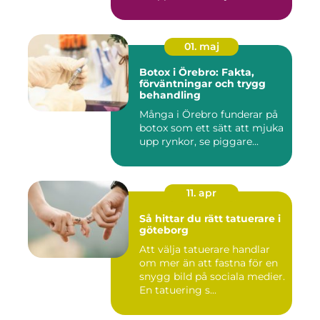
01. maj
Botox i Örebro: Fakta,
förväntningar och trygg
behandling
Många i Örebro funderar på
botox som ett sätt att mjuka
upp rynkor, se piggare...
11. apr
Så hittar du rätt tatuerare i
göteborg
Att välja tatuerare handlar
om mer än att fastna för en
snygg bild på sociala medier.
En tatuering s...