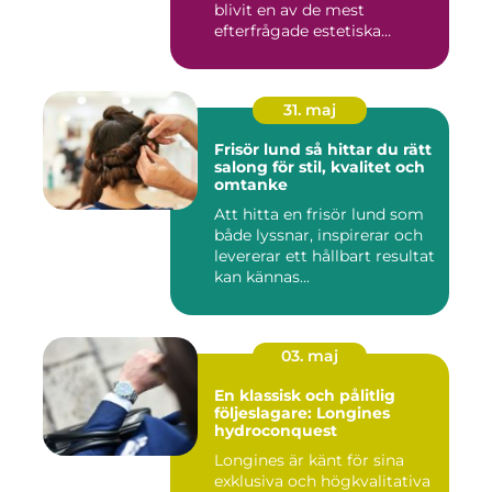
blivit en av de mest
efterfrågade estetiska
laserbehan...
31. maj
Frisör lund så hittar du rätt
salong för stil, kvalitet och
omtanke
Att hitta en frisör lund som
både lyssnar, inspirerar och
levererar ett hållbart resultat
kan kännas...
03. maj
En klassisk och pålitlig
följeslagare: Longines
hydroconquest
Longines är känt för sina
exklusiva och högkvalitativa