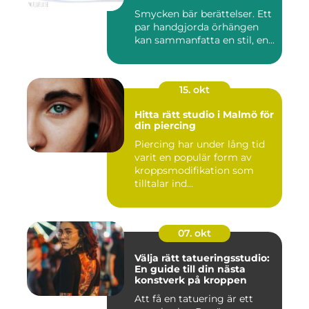
Smycken bär berättelser. Ett
par handgjorda örhängen
kan sammanfatta en stil, en...
15. okt
Hitta rätt studio i Malmö för
din piercing
Piercing har under lång tid
varit en populär form av
kroppsmodifikation som
tilltalar ind...
07. okt
Välja rätt tatueringsstudio:
En guide till din nästa
konstverk på kroppen
Att få en tatuering är ett