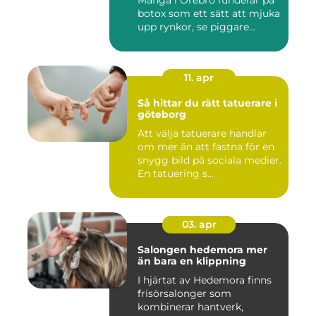
botox som ett sätt att mjuka
upp rynkor, se piggare...
11. apr
Så hittar du rätt tatuerare i
göteborg
Att välja tatuerare handlar
om mer än att fastna för en
snygg bild på sociala medier.
En tatuering s...
03. apr
Salongen hedemora mer
än bara en klippning
I hjärtat av Hedemora finns
frisörsalonger som
kombinerar hantverk,