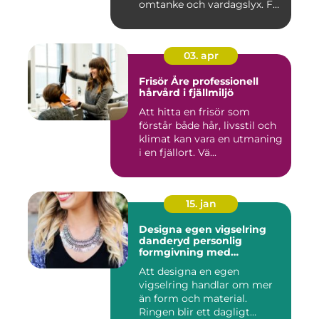
omtanke och vardagslyx. För
mång...
03. apr
Frisör Åre professionell
hårvård i fjällmiljö
Att hitta en frisör som
förstår både hår, livsstil och
klimat kan vara en utmaning
i en fjällort. Vä...
15. jan
Designa egen vigselring
danderyd personlig
formgivning med
guldsmed
Att designa en egen
vigselring handlar om mer
än form och material.
Ringen blir ett dagligt