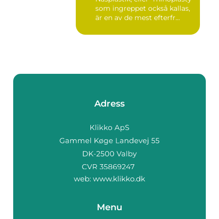
som ingreppet också kallas,
är en av de mest efterfr...
Adress
web:
www.klikko.dk
Menu