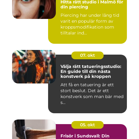
Hitta rätt studio i Malmö för
din piercing
Piercing har under lång tid
varit en populär form av
kroppsmodifikation som
tilltalar ind...
07. okt
Välja rätt tatueringsstudio:
En guide till din nästa
konstverk på kroppen
Att få en tatuering är ett
stort beslut. Det är ett
konstverk som man bär med
s...
05. okt
Frisör i Sundsvall: Din