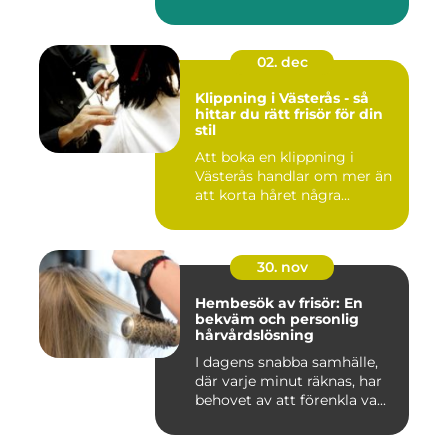
smycke, ...
02. dec
Klippning i Västerås - så
hittar du rätt frisör för din
stil
Att boka en klippning i
Västerås handlar om mer än
att korta håret några...
30. nov
Hembesök av frisör: En
bekväm och personlig
hårvårdslösning
I dagens snabba samhälle,
där varje minut räknas, har
behovet av att förenkla va...