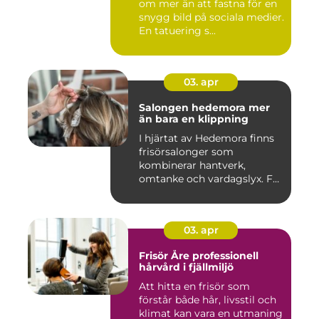
om mer än att fastna för en
snygg bild på sociala medier.
En tatuering s...
03. apr
Salongen hedemora mer
än bara en klippning
I hjärtat av Hedemora finns
frisörsalonger som
kombinerar hantverk,
omtanke och vardagslyx. För
mång...
03. apr
Frisör Åre professionell
hårvård i fjällmiljö
Att hitta en frisör som
förstår både hår, livsstil och
klimat kan vara en utmaning