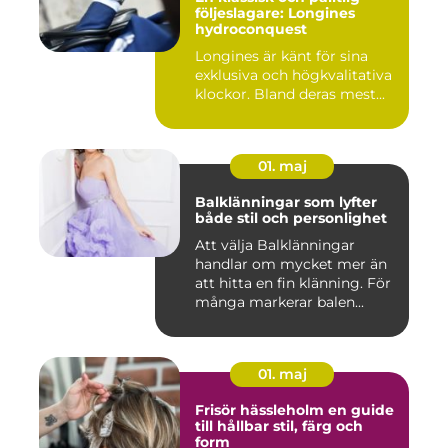
följeslagare: Longines
hydroconquest
Longines är känt för sina
exklusiva och högkvalitativa
klockor. Bland deras mest...
01. maj
Balklänningar som lyfter
både stil och personlighet
Att välja Balklänningar
handlar om mycket mer än
att hitta en fin klänning. För
många markerar balen...
01. maj
Frisör hässleholm en guide
till hållbar stil, färg och
form