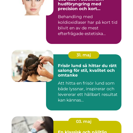
hudföryngring med
precision och kort
återhämtning
Behandling med
koldioxidlaser har på kort tid
blivit en av de mest
efterfrågade estetiska
laserbehan...
31. maj
Frisör lund så hittar du rätt
salong för stil, kvalitet och
omtanke
Att hitta en frisör lund som
både lyssnar, inspirerar och
levererar ett hållbart resultat
kan kännas...
03. maj
En klassisk och pålitlig