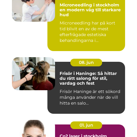
Microneedling i stockholm
en modern väg till starkare
hud
Microneedling har på kort
tid blivit en av de mest
efterfrågade estetiska
behandlingarna i
Stockholm...
08. jun
Frisör i Haninge: Så hittar
du rätt salong för stil,
vardag och fest
Frisör Haninge är ett sökord
många använder när de vill
hitta en salo...
01. jun
Co2 laser i stockholm