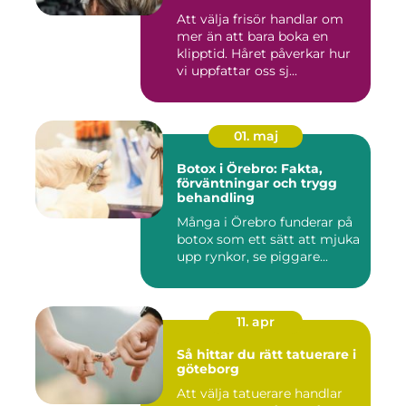
Att välja frisör handlar om
mer än att bara boka en
klipptid. Håret påverkar hur
vi uppfattar oss sj...
01. maj
Botox i Örebro: Fakta,
förväntningar och trygg
behandling
Många i Örebro funderar på
botox som ett sätt att mjuka
upp rynkor, se piggare...
11. apr
Så hittar du rätt tatuerare i
göteborg
Att välja tatuerare handlar