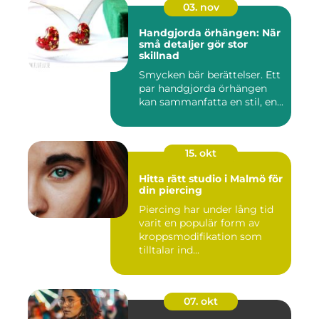
03. nov
Handgjorda örhängen: När
små detaljer gör stor
skillnad
Smycken bär berättelser. Ett
par handgjorda örhängen
kan sammanfatta en stil, en...
15. okt
Hitta rätt studio i Malmö för
din piercing
Piercing har under lång tid
varit en populär form av
kroppsmodifikation som
tilltalar ind...
07. okt