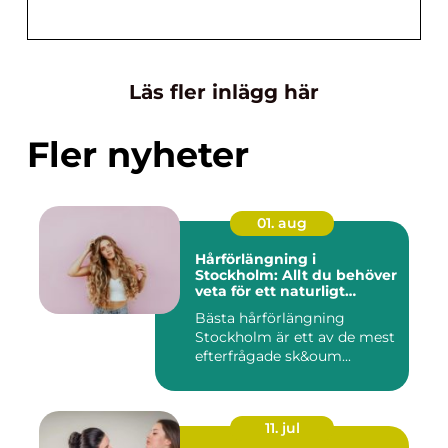
Läs fler inlägg här
Fler nyheter
01. aug
Hårförlängning i
Stockholm: Allt du behöver
veta för ett naturligt
resultat
Bästa hårförlängning
Stockholm är ett av de mest
efterfrågade sk&oum...
11. jul