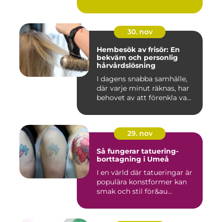
30. nov
Hembesök av frisör: En
bekväm och personlig
hårvårdslösning
I dagens snabba samhälle,
där varje minut räknas, har
behovet av att förenkla va...
29. nov
Så fungerar tatuering-
borttagning i Umeå
I en värld där tatueringar är
populära konstformer kan
smak och stil för&au...