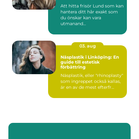
Att hitta frisör Lund som kan
hantera ditt hår exakt som
du önskar kan vara
utmanand...
03. aug
Näsplastik i Linköping: En
guide till estetisk
förbättring
Näsplastik, eller "rhinoplasty"
som ingreppet också kallas,
är en av de mest efterfr...