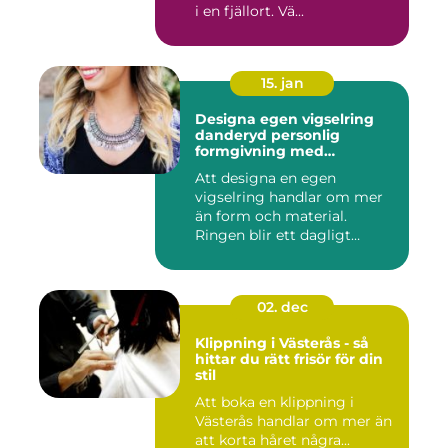
i en fjällort. Vä...
15. jan
Designa egen vigselring
danderyd personlig
formgivning med
guldsmed
Att designa en egen
vigselring handlar om mer
än form och material.
Ringen blir ett dagligt
smycke, ...
02. dec
Klippning i Västerås - så
hittar du rätt frisör för din
stil
Att boka en klippning i
Västerås handlar om mer än
att korta håret några...