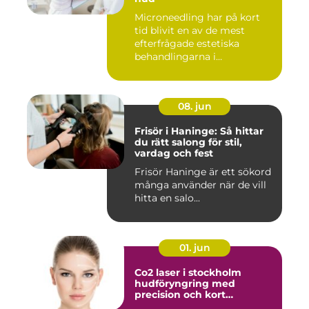
Microneedling har på kort
tid blivit en av de mest
efterfrågade estetiska
behandlingarna i
Stockholm...
08. jun
Frisör i Haninge: Så hittar
du rätt salong för stil,
vardag och fest
Frisör Haninge är ett sökord
många använder när de vill
hitta en salo...
01. jun
Co2 laser i stockholm
hudföryngring med
precision och kort
återhämtning