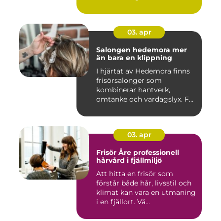
03. apr
Salongen hedemora mer
än bara en klippning
I hjärtat av Hedemora finns
frisörsalonger som
kombinerar hantverk,
omtanke och vardagslyx. För
mång...
03. apr
Frisör Åre professionell
hårvård i fjällmiljö
Att hitta en frisör som
förstår både hår, livsstil och
klimat kan vara en utmaning
i en fjällort. Vä...