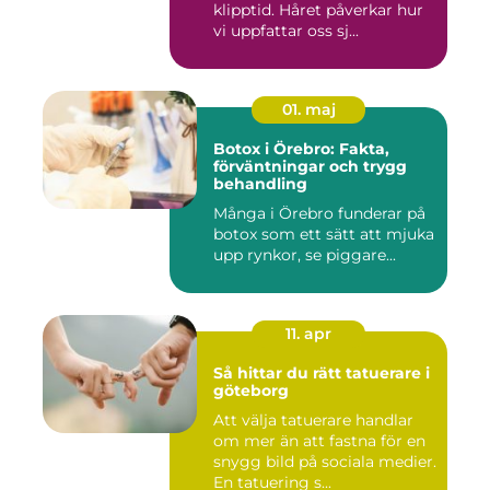
klipptid. Håret påverkar hur
vi uppfattar oss sj...
01. maj
Botox i Örebro: Fakta,
förväntningar och trygg
behandling
Många i Örebro funderar på
botox som ett sätt att mjuka
upp rynkor, se piggare...
11. apr
Så hittar du rätt tatuerare i
göteborg
Att välja tatuerare handlar
om mer än att fastna för en
snygg bild på sociala medier.
En tatuering s...