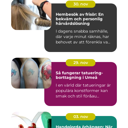
30. nov
Hembesök av frisör: En
bekväm och personlig
hårvårdslösning
I dagens snabba samhälle,
där varje minut räknas, har
behovet av att förenkla va...
29. nov
Så fungerar tatuering-
borttagning i Umeå
I en värld där tatueringar är
populära konstformer kan
smak och stil för&au...
03. nov
Handgjorda örhängen: När