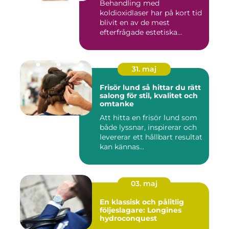
Behandling med
koldioxidlaser har på kort tid
blivit en av de mest
efterfrågade estetiska
laserbehan...
31. maj
Frisör lund så hittar du rätt
salong för stil, kvalitet och
omtanke
Att hitta en frisör lund som
både lyssnar, inspirerar och
levererar ett hållbart resultat
kan kännas...
03. maj
En klassisk och pålitlig
följeslagare: Longines
hydroconquest