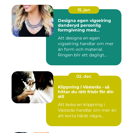
15. jan
Designa egen vigselring
danderyd personlig
formgivning med
guldsmed
Att designa en egen
vigselring handlar om mer
än form och material.
Ringen blir ett dagligt
smycke, ...
02. dec
Klippning i Västerås - så
hittar du rätt frisör för din
stil
Att boka en klippning i
Västerås handlar om mer än
att korta håret några...