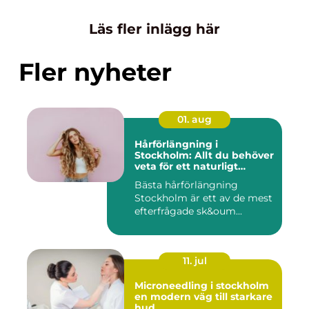
Läs fler inlägg här
Fler nyheter
01. aug
Hårförlängning i
Stockholm: Allt du behöver
veta för ett naturligt
resultat
Bästa hårförlängning
Stockholm är ett av de mest
efterfrågade sk&oum...
11. jul
Microneedling i stockholm
en modern väg till starkare
hud