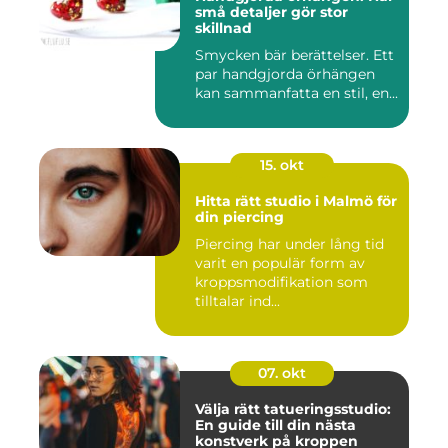
små detaljer gör stor
skillnad
Smycken bär berättelser. Ett
par handgjorda örhängen
kan sammanfatta en stil, en...
15. okt
Hitta rätt studio i Malmö för
din piercing
Piercing har under lång tid
varit en populär form av
kroppsmodifikation som
tilltalar ind...
07. okt
Välja rätt tatueringsstudio:
En guide till din nästa
konstverk på kroppen