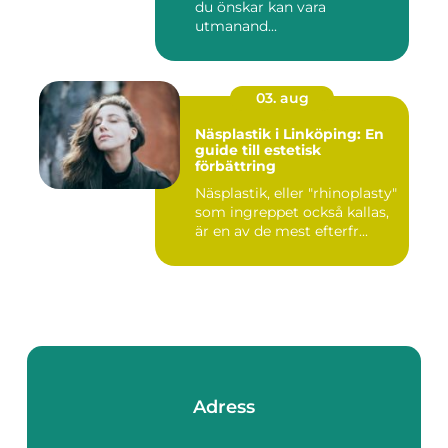
du önskar kan vara
utmanand...
03. aug
Näsplastik i Linköping: En
guide till estetisk
förbättring
Näsplastik, eller "rhinoplasty"
som ingreppet också kallas,
är en av de mest efterfr...
Adress