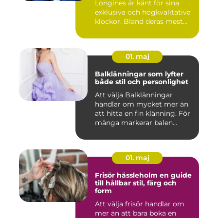
Longines är känt för sina
exklusiva och högkvalitativa
klockor. Bland deras mest...
01. maj
Balklänningar som lyfter
både stil och personlighet
Att välja Balklänningar
handlar om mycket mer än
att hitta en fin klänning. För
många markerar balen...
01. maj
Frisör hässleholm en guide
till hållbar stil, färg och
form
Att välja frisör handlar om
mer än att bara boka en